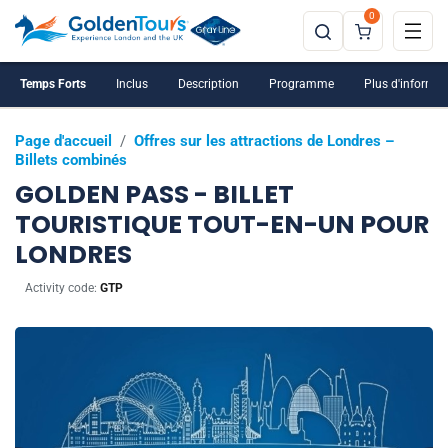
0
Temps Forts
Inclus
Description
Programme
Plus d'informat
Page d'accueil
/
Offres sur les attractions de Londres –
Billets combinés
GOLDEN PASS - BILLET
TOURISTIQUE TOUT-EN-UN POUR
LONDRES
Activity code:
GTP