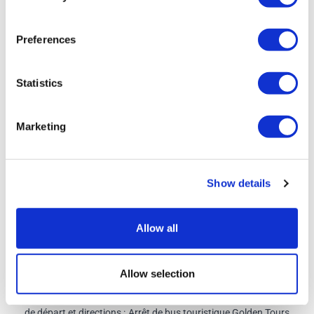
et bleue . Toutes les 30 minutes sur la ligne Orange .
Hiver = Toutes les 30 min sur les lignes Bleues . Toutes les 60
Preferences
minutes sur la ligne
Rouge et Orange .
Statistics
Croisière sur la Tamise, opérée par City Cruises*
Les bateaux partent toutes les 30 minutes de :
Marketing
Westminster Pier, Victoria Embankment, Londres SW1A
2JHTower Millennium Pier, Lower Thames St, Londres EC3N
4DT
Show details
La croisière en bateau dure environ 30 minutes, selon
l'endroit où vous débarquez.
Allow all
Visite à pied de Jack l'Éventreur*
Allow selection
Heure de départ:
15h30 tous les jours (veuillez arriver 15
minutes avant l'heure de départ) Heure de fin : 17h00 Point
de départ et directions : Arrêt de bus touristique Golden Tours