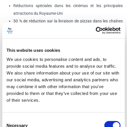
Réductions spéciales dans les cinémas et les principales
attractions du Royaume-Uni
50 % de réduction sur la livraison de pizzas dans les chaînes
participantes
25 % de réduction sur les boissons préparées par des baristas
dans les chaînes et les magasins indépendants
This website uses cookies
Programme
We use cookies to personalise content and ads, to
provide social media features and to analyse our traffic.
We also share information about your use of our site with
du circuit en bus à arrêts multiples
our social media, advertising and analytics partners who
: Vous pouvez rejoindre le circuit à partir de n'importe lequel
may combine it with other information that you’ve
de nos nombreux arrêts. Chacun de nos arrêts sera
provided to them or that they’ve collected from your use
of their services.
clairement signalé par l'inscription « Golden Tours » sous le
logo de l'arrêt de bus Transport for London. Fréquence : les
bus circulent tous les jours de 9 h à 17 h.
Consent
Été et jours fériés : toutes les 20 minutes sur les lignes rouge
Necessary
Selection