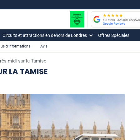
Circuits et attractions en dehors de Londres
Offres Spéciales
lus d'informations
Avis
près-midi sur la Tamise
UR LA TAMISE