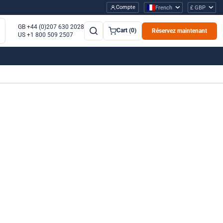
Compte
French
£ GBP
GB +44 (0)207 630 2028
Cart (0)
Réservez maintenant
US +1 800 509 2507