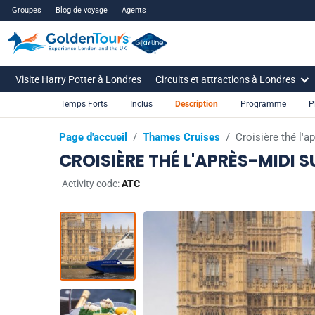
Groupes
Blog de voyage
Agents
Visite Harry Potter à Londres
Circuits et attractions à Londres
Temps Forts
Inclus
Description
Programme
P
Page d'accueil
/
Thames Cruises
/
Croisière thé l'a
CROISIÈRE THÉ L'APRÈS-MIDI S
Activity code:
ATC