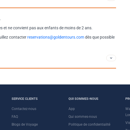
.
s et ne convient pas aux enfants de moins de 2 ans.
uillez contacter
reservations@goldentours.com
dès que possible
SERVICE CLIENTS
QUI SOMMES-NOUS
PR
Contactez-nous
App
Wa
Lo
FAQ
Qui sommes-nous
Vi
Blogs de Voyage
Politique de confidentialité