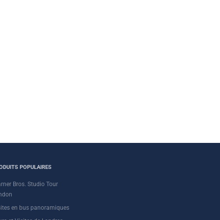
ODUITS POPULAIRES
rner Bros. Studio Tour
ndon
sites en bus panoramiques