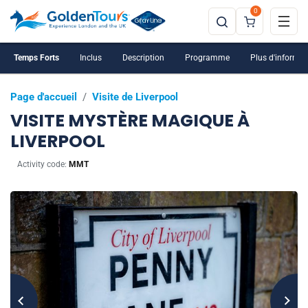
0
Temps Forts
Inclus
Description
Programme
Plus d'informat
Page d'accueil
/
Visite de Liverpool
VISITE MYSTÈRE MAGIQUE À
LIVERPOOL
Activity code:
MMT