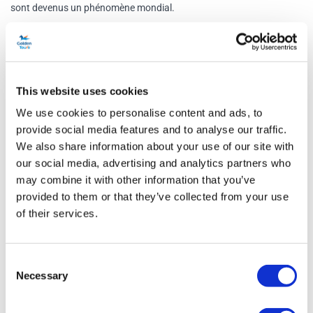
sont devenus un phénomène mondial.
Quel que soit le membre de votre groupe préféré, vous chanterez All
You Need Is Love jusqu'à leurs maisons d'enfance lors de cette
tournée fascinante. Découvrez les écoles et collèges de John, Paul,
This website uses cookies
George et Ringo et les nombreux autres lieux qui ont inspiré certains
We use cookies to personalise content and ads, to
de leurs classiques cultes !
provide social media features and to analyse our traffic.
We also share information about your use of our site with
Guidé par un guide expert tout au long de la visite, vous entendrez
our social media, advertising and analytics partners who
de merveilleuses histoires sur les Fab Four et vous divertirez avec
may combine it with other information that you’ve
vos morceaux préférés des Beatles tout au long de la visite.
provided to them or that they’ve collected from your use
of their services.
La visite se terminera à l'emblématique Cavern Club où vous
pourrez vous asseoir et vous détendre au son de la musique live.
Votre billet vous donne également accès au Cavern Club le soir de
Consent
votre tournée afin que vous puissiez faire la fête comme si vous
Necessary
Selection
faisiez partie des Beatles !