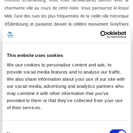
l'horizon d'Édimbourg, vous vous familiariserez bientôt avec la
charmante ville au cours de cette visite. Vous parcourrez le Royal
Mile, l'une des rues les plus fréquentées de la vieille ville historique
d'Édimbourg, et passerez devant le célèbre monument Greyfriars
Bobby.
Château d'Édimbourg
Vous bénéficierez d'une entrée gratuite au château d'Édimbourg :
This website uses cookies
cette forteresse très appréciée a été impliquée dans de nombreux
We use cookies to personalise content and ads, to
conflits historiques depuis le 12e siècle et monte la garde sur la ville
provide social media features and to analyse our traffic.
du haut du Castle Rock. Admirez les éblouissants joyaux de la
We also share information about your use of our site with
couronne écossaise et posez pour des photos avec une vue
our social media, advertising and analytics partners who
may combine it with other information that you’ve
panoramique imprenable sur les toits de la ville en arrière-plan.
provided to them or that they’ve collected from your use
Voyage de retour
of their services.
Dites au revoir à l'Écosse alors que votre train quitte Édimbourg à
17h31 et arrive à Londres à 22h18.
Consent