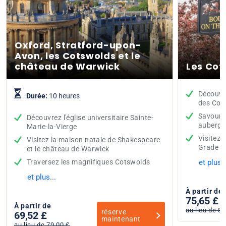
Oxford, Stratford-upon-
Avon, les Cotswolds et le
château de Warwick
Les Cot
Découvre
Durée:
10 heures
des Cot
Savoure
Découvrez l'église universitaire Sainte-
auberge
Marie-la-Vierge
Visitez 
Visitez la maison natale de Shakespeare
Grade II
et le château de Warwick
Traversez les magnifiques Cotswolds
et plus..
et plus...
À partir de
75,65 £
À partir de
au lieu de 89
réserve
69,52 £
maintenant
au lieu de 79,00 £