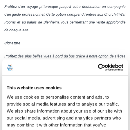
Profitez d'un voyage pittoresque jusqu'à votre destination en compagnie
d'un guide professionnel. Cette option comprend l'entrée aux Churchill War
Rooms et au palais de Blenheim, vous permettant une visite approfondie
de chaque site.
Signature
Profitez des plus belles vues à bord du bus grâce à notre option de sièges
premium et à un guide en direct et compétent. De plus, profitez d'un panier-
repas. Une fois sur chaque site, vous aurez accès aux Churchill War
Rooms et au palais de Blenheim, pour une expérience complète et
This website uses cookies
immersive.
We use cookies to personalise content and ads, to
Cliquez
ici
pour consulter le menu Signature Lunch Pack
provide social media features and to analyse our traffic.
We also share information about your use of our site with
Programme
our social media, advertising and analytics partners who
may combine it with other information that you’ve