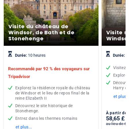
Visite du château de
Windsor, de Bath et de
Visite 
Stonehenge
Windso
Durée:
10 heures
Durée:
5
Visitez 
Recommandé par 92 % des voyageurs sur
Explorez
Tripadvisor
Découvre
Explorez la résidence royale du château
Harry e
de Windsor et le lieu de repos final de la
et plus..
reine Elizabeth II
Découvrez le site historique de
Stonehenge.
À partir de
58,65 £
Entrez dans les thermes romains
au lieu de 69
et plus...