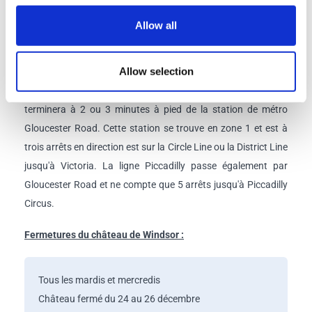
tournez à gauche. Marchez une vingtaine de mètres avant de
tourner à droite sur Bulleid Way.
Votre autocar ne partira
Allow all
PAS de la gare routière Victoria.
Allow selection
Point de retour :
En raison des restrictions légales relatives
aux heures de travail de nos chauffeurs, cette visite se
terminera à 2 ou 3 minutes à pied de la station de métro
Gloucester Road. Cette station se trouve en zone 1 et est à
trois arrêts en direction est sur la Circle Line ou la District Line
jusqu'à Victoria. La ligne Piccadilly passe également par
Gloucester Road et ne compte que 5 arrêts jusqu'à Piccadilly
Circus.
Fermetures du château de Windsor :
Tous les mardis et mercredis
Château fermé du 24 au 26 décembre