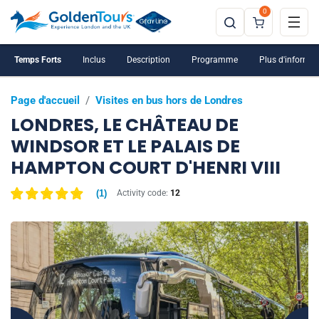
0
Temps Forts
Inclus
Description
Programme
Plus d'informat
Page d'accueil
/
Visites en bus hors de Londres
LONDRES, LE CHÂTEAU DE
WINDSOR ET LE PALAIS DE
HAMPTON COURT D'HENRI VIII
(
1
)
Activity code:
12