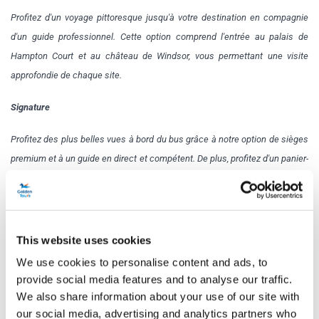
Profitez d'un voyage pittoresque jusqu'à votre destination en compagnie
d'un guide professionnel. Cette option comprend l'entrée au palais de
Hampton Court et au château de Windsor, vous permettant une visite
approfondie de chaque site.
Signature
Profitez des plus belles vues à bord du bus grâce à notre option de sièges
premium et à un guide en direct et compétent. De plus, profitez d'un panier-
repas. Une fois sur place, vous aurez accès au palais de Hampton Court et
au château de Windsor, pour une expérience complète et immersive.
Cliquez
ici
pour consulter le menu Signature Lunch Pack
This website uses cookies
Programme
We use cookies to personalise content and ads, to
provide social media features and to analyse our traffic.
We also share information about your use of our site with
our social media, advertising and analytics partners who
Jours d'ouverture :
du jeudi au lundi