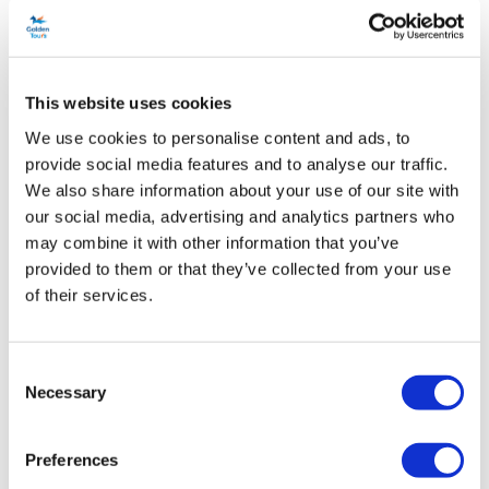
Localisation what3words :
eager.play .forks
Option de départ tardif à partir d' avril 2026 :
This website uses cookies
Heure de la réunion :
9h30
We use cookies to personalise content and ads, to
provide social media features and to analyse our traffic.
Heure de départ :
10h00
We also share information about your use of our site with
our social media, advertising and analytics partners who
Départ de Victoria à 10h00. Adresse :
Arrêt de bus 1, Bulleid
may combine it with other information that you’ve
Way, Victoria, Londres SW1W 9SR
provided to them or that they’ve collected from your use
of their services.
Devant l'hôtel London Marriott Kensington (près des
escaliers) à 10h15 :
147C Cromwell Rd, Londres, SW5 0TH
Consent
Itinéraire depuis la gare Victoria jusqu'à Bulleid Way :
Necessary
Selection
Sortez de la gare Victoria par l'entrée de Buckingham Palace
Road, à droite des quais du Gatwick Express. Tournez à
Preferences
gauche et descendez Buckingham Palace Road jusqu'au