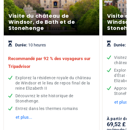
Visite du château de
Visite 
Windsor, de Bath et de
Windsor
Stonehenge
Stoneh
Durée:
10 heures
Durée:
1
Visitez l
Recommandé par 92 % des voyageurs sur
château
Tripadvisor
Explore
d'État et
Explorez la résidence royale du château
Elizabet
de Windsor et le lieu de repos final de la
reine Elizabeth II
Approche
Stonehe
Découvrez le site historique de
Stonehenge.
et plus..
Entrez dans les thermes romains
et plus...
À partir de
69,52 £
au lieu de 79