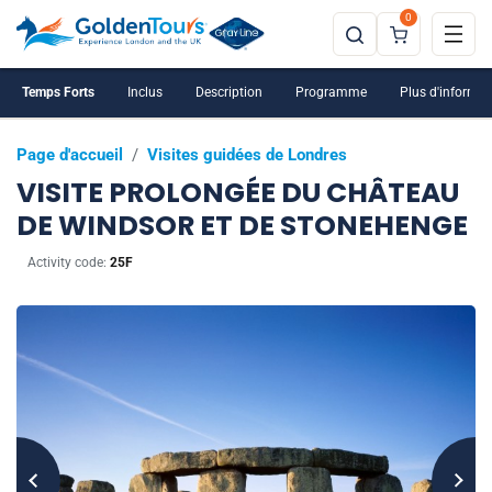
0
Temps Forts
Inclus
Description
Programme
Plus d'informat
Page d'accueil
/
Visites guidées de Londres
VISITE PROLONGÉE DU CHÂTEAU
DE WINDSOR ET DE STONEHENGE
Activity code:
25F