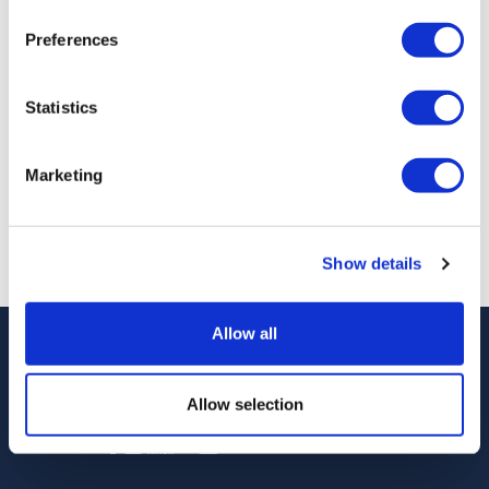
Warwick.
Attraversate in auto gli splendidi paesaggi delle
Preferences
Cotswolds.
Statistics
Da
Più dettagli
69,52 £
anziche 79,00 £
Marketing
Totale risultati:
1 - 2 Of 2
Show details
Allow all
Allow selection
Seguici su