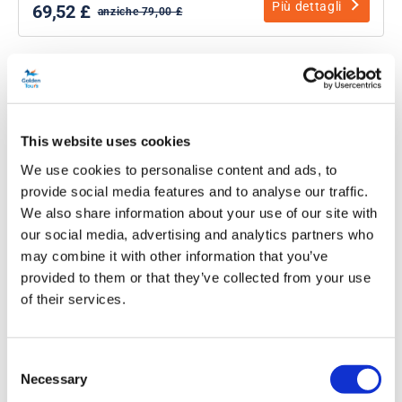
Più dettagli
69,52 £
anziche 79,00 £
This website uses cookies
We use cookies to personalise content and ads, to
provide social media features and to analyse our traffic.
We also share information about your use of our site with
our social media, advertising and analytics partners who
Oxford, Stratford-upon-Avon, le
may combine it with other information that you’ve
Cotswolds e il castello di Warwick
provided to them or that they’ve collected from your use
of their services.
Durata:
Circa: 10 ore
Consent
Scopri la Chiesa universitaria di Santa Maria Vergine
Necessary
Selection
Visita la casa natale di Shakespeare e il castello di