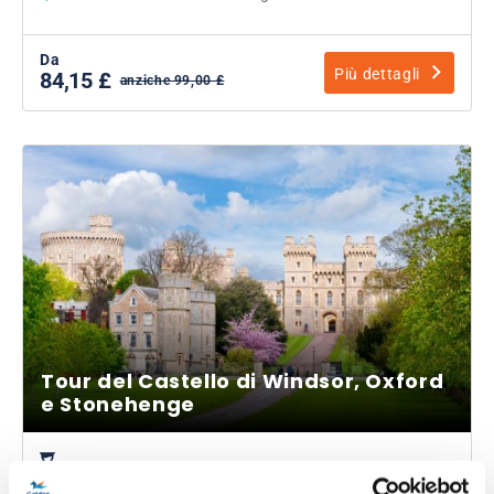
Da
Più dettagli
84,15 £
anziche 99,00 £
Tour del Castello di Windsor, Oxford
e Stonehenge
Durata:
circa 11 ore