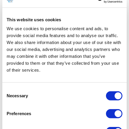
Visita la residenza reale del re, il Castello di Windsor.
Esplora le sontuose sale di rappresentanza e il luogo
di sepoltura della regina Elisabetta II.
This website uses cookies
Avvicinati al cerchio di pietre di Stonehenge
We use cookies to personalise content and ads, to
provide social media features and to analyse our traffic.
We also share information about your use of our site with
Da
Più dettagli
69,52 £
anziche 79,00 £
our social media, advertising and analytics partners who
may combine it with other information that you’ve
provided to them or that they’ve collected from your use
of their services.
Consent
Necessary
Selection
Preferences
Oxford, Stratford-upon-Avon e il
Castello di Warwick con pranzo di