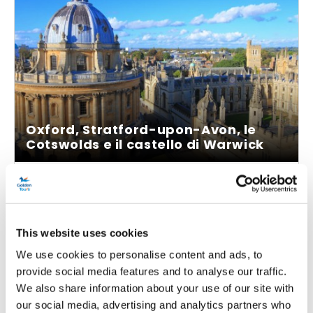
Oxford, Stratford-upon-Avon, le
Cotswolds e il castello di Warwick
Durata:
Circa: 10 ore
Scopri la Chiesa universitaria di Santa Maria Vergine
This website uses cookies
Visita la casa natale di Shakespeare e il castello di
Warwick.
We use cookies to personalise content and ads, to
Attraversate in auto gli splendidi paesaggi delle
provide social media features and to analyse our traffic.
Cotswolds.
We also share information about your use of our site with
our social media, advertising and analytics partners who