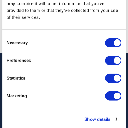
Da
may combine it with other information that you’ve
Più dettagli
69,52 £
anziche 79,00 £
provided to them or that they’ve collected from your use
of their services.
Consent
Totale risultati:
1 - 1 Of 1
Necessary
Selection
Preferences
Statistics
Seguici su
Marketing
Show details