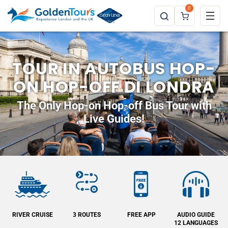
0
TOUR IN AUTOBUS HOP-
ON HOP-OFF DI LONDRA
The Only Hop-on Hop-off Bus Tour with
Live Guides!
3 ROUTES
FREE APP
AUDIO GUIDE
FREE
12 LANGUAGES
CANCELLATIONS