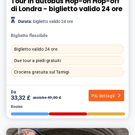
Tour in autobus Hop-on Hop-off
di Londra - biglietto valido 24 ore
Durata:
biglietto valido 24 ore
Biglietto flessibile
Biglietto valido 24 ore
Due tour a piedi gratuiti
Crociera gratuita sul Tamigi
Da
Più dettagli
33,32 £
anziche 49,00 £
Routes: