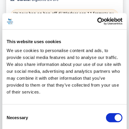
Un tour hop-on hop-off di Windsor con 11 fermate su
un autobus scoperto
Audioguida disponibile
Partecipa a un giro in barca di 40 minuti dalla
This website uses cookies
Windsor Promenade
We use cookies to personalise content and ads, to
provide social media features and to analyse our traffic.
We also share information about your use of our site with
Da
Più dettagli
20,00 £
our social media, advertising and analytics partners who
may combine it with other information that you’ve
provided to them or that they’ve collected from your use
of their services.
Consent
Necessary
Selection