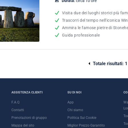
Durata:
circa 10 ore
Visita due dei luoghi storici più fa
Trascorri del tempo nell'iconica Wi
Ammira le famose pietre di Stoneh
Guida professionale
Totale risultati:
1
ASSISTENZA CLIENTI
SU DI NOI
CO
F.A.Q
App
Wa
Lo
Contatti
Chi siamo
To
Prenotazioni di gruppo
Politica Sui Cookie
To
Mappa del sito
Miglior Prezzo Garantito