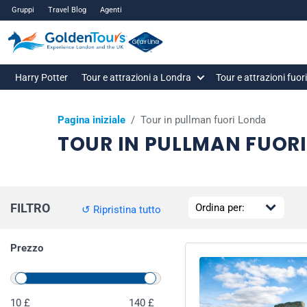
Gruppi
Travel Blog
Agenti
Harry Potter
Tour e attrazioni a Londra
Tour e attrazioni fuor
Pagina iniziale
/
Tour in pullman fuori Londa
TOUR IN PULLMAN FUOR
FILTRO
↺ Ripristina tutto
Prezzo
10 £
140 £