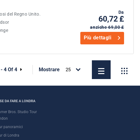
Da
mosi del Regno Unito.
60,72 £
ndsor
anziche 69,00 £
enge
Più dettagli
 - 4 Of 4
Mostrare
SE DA FARE A LONDRA
rner Bros. Studio Tour
ndon
ur panoramici
ur di Londra