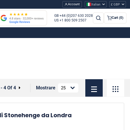
Account
Italian
£ GBP
GB +44 (0)207 630 2028
Cart (0)
US +1 800 509 2507
 - 4 Of 4
Mostrare
di Stonehenge da Londra