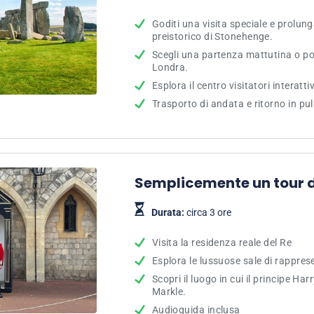
Goditi una visita speciale e prolu
preistorico di Stonehenge.
Scegli una partenza mattutina o po
Londra.
Esplora il centro visitatori interatt
Trasporto di andata e ritorno in pu
Semplicemente un tour d
Durata:
circa 3 ore
Visita la residenza reale del Re
Esplora le lussuose sale di rappre
Scopri il luogo in cui il principe 
Markle.
Audioguida inclusa