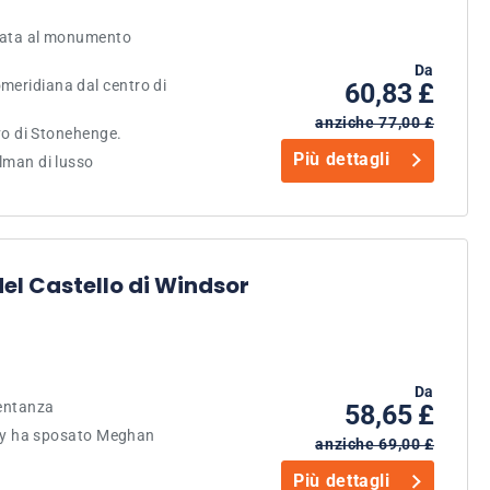
ngata al monumento
Da
meridiana dal centro di
60,83 £
anziche 77,00 £
ivo di Stonehenge.
Più dettagli
llman di lusso
el Castello di Windsor
Da
sentanza
58,65 £
Harry ha sposato Meghan
anziche 69,00 £
Più dettagli