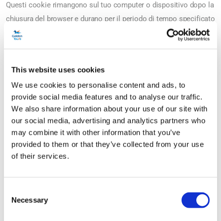
Questi cookie rimangono sul tuo computer o dispositivo dopo la
chiusura del browser e durano per il periodo di tempo specificato
nel cookie stesso. Utilizziamo cookie persistenti quando
abbiamo bisogno di sapere chi sei per più di una sessione di
navigazione. Ad esempio, li utilizziamo per ricordare le tue
This website uses cookies
preferenze per la prossima volta che ci visiterai.
We use cookies to personalise content and ads, to
Cookie strettamente necessari
provide social media features and to analyse our traffic.
Questi cookie ti consentono di utilizzare tutte le aree e le
We also share information about your use of our site with
our social media, advertising and analytics partners who
funzionalità dei nostri siti web. È necessario memorizzare questi
may combine it with other information that you’ve
cookie sul tuo computer per fornirti i servizi da te richiesti. Per
provided to them or that they’ve collected from your use
esempio;
of their services.
Quando accedi al sito web di Golden Tours.
Ricordare le impostazioni di sicurezza ecc.
Consent
Necessary
Selection
Cookie funzionali
Questi cookie ci aiutano a riconoscerti quando ritorni sui nostri