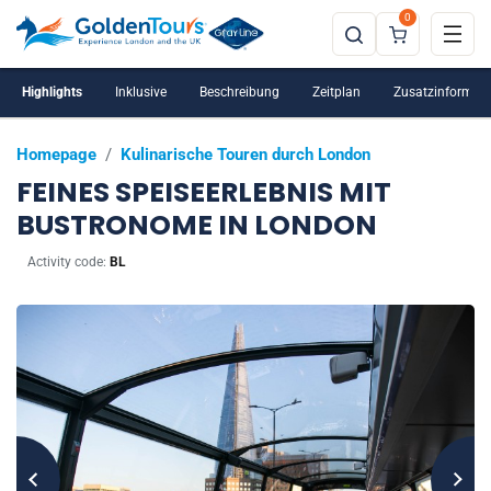
0
Highlights
Inklusive
Beschreibung
Zeitplan
Zusatzinformat
Homepage
/
Kulinarische Touren durch London
FEINES SPEISEERLEBNIS MIT
BUSTRONOME IN LONDON
Activity code:
BL