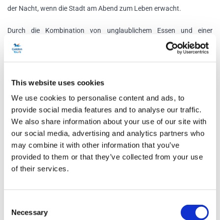
der Nacht, wenn die Stadt am Abend zum Leben erwacht.
Durch die Kombination von unglaublichem Essen und einer
Sightseeingtour durch London sorgt Bustronome für ein wirklich
unvergessliches Erlebnis.
Klicken Sie
hier
, um die Menüs anzuzeigen.
This website uses cookies
We use cookies to personalise content and ads, to
Klicken Sie
hier
, um die Routenkarte anzuzeigen.
provide social media features and to analyse our traffic.
We also share information about your use of our site with
Zeitplan
our social media, advertising and analytics partners who
may combine it with other information that you’ve
provided to them or that they’ve collected from your use
Adresse:
Coach Bay Bushaltestelle 40B, Victoria
of their services.
Embankment, WC2N 6PB
Mittagessen
Consent
Check-in: 12 Uhr
Necessary
Selection