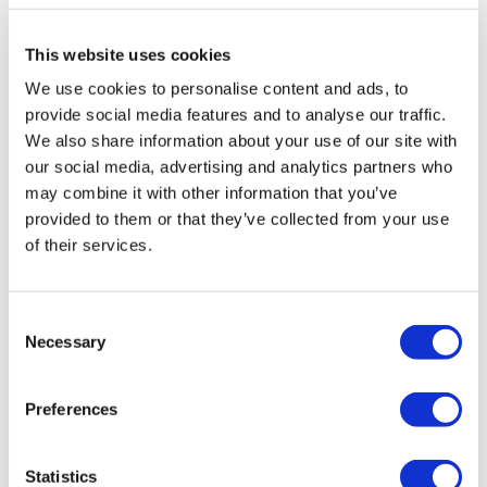
Arsenal
This website uses cookies
Duración:
1 hora y 15 min
We use cookies to personalise content and ads, to
provide social media features and to analyse our traffic.
Recorrido por el Emirates Stadium.
We also share information about your use of our site with
Explora los vestuarios de los jugadores.
our social media, advertising and analytics partners who
Camina por el túnel de jugadores.
may combine it with other information that you’ve
provided to them or that they’ve collected from your use
Desde
of their services.
Más información
36,00 £
Consent
Necessary
Selection
Preferences
Statistics