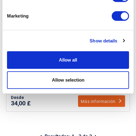
Marketing
Visita al estadio y museo del
Chelsea FC
Show details
Duración:
Aprox. 1 hora
Un recorrido totalmente guiado de 60 minutos por el
Allow all
estadio del Chelsea FC.
Experimente el dugout y vaya al campo de juego.
Camina por el túnel de jugadores.
Allow selection
Desde
Más información
34,00 £