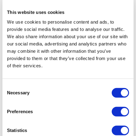
Durata:
ca. 75 minuti
This website uses cookies
We use cookies to personalise content and ads, to
Visita lo spogliatoio della nazionale inglese e il tunnel
dei giocatori
provide social media features and to analyse our traffic.
We also share information about your use of our site with
Scatta foto con la FA Cup
our social media, advertising and analytics partners who
Esibizione dei campioni
may combine it with other information that you’ve
provided to them or that they’ve collected from your use
Da
of their services.
Più dettagli
28,00 £
Consent
Necessary
Selection
Preferences
Statistics