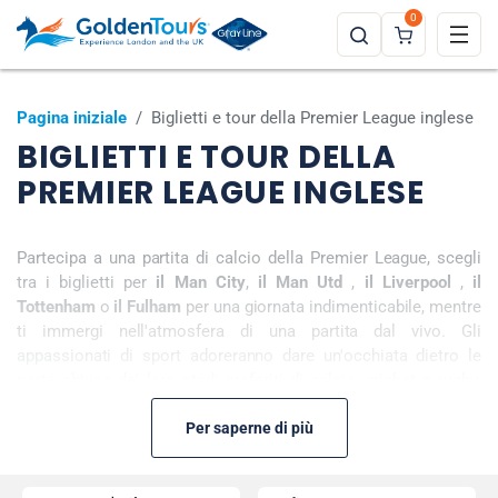
0
Pagina iniziale
/
Biglietti e tour della Premier League inglese
BIGLIETTI E TOUR DELLA
PREMIER LEAGUE INGLESE
Partecipa a una partita di calcio della Premier League, scegli
tra i biglietti per
il Man City
,
il Man Utd
,
il Liverpool
,
il
Tottenham
o
il Fulham
per una giornata indimenticabile, mentre
ti immergi nell'atmosfera di una partita dal vivo. Gli
appassionati di sport adoreranno dare un'occhiata dietro le
porte chiuse dei loro stadi preferiti di calcio, cricket e rugby.
Partecipa al tour dello stadio
del Manchester City
,
dell'Arsenal
,
del Chelsea
o
del Liverpool
Per saperne di più
per dare un'occhiata dietro le
quinte al tunnel dei giocatori, alle sale stampa, agli spogliatoi
di casa e degli ospiti e molto altro ancora.