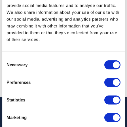
Visitez le vestiaire de l'équipe d'Angleterre et le tunnel
provide social media features and to analyse our traffic.
des joueurs
We also share information about your use of our site with
Prendre des photos avec la FA Cup
our social media, advertising and analytics partners who
Exposition des Champions
may combine it with other information that you’ve
provided to them or that they’ve collected from your use
of their services.
À partir de
Plus d'informations
28,00 £
Consent
Necessary
Selection
Preferences
Total de résultats:
1 - 1 de 1
Statistics
Marketing