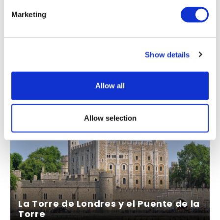
Sube y baja a tu propio ritmo.
Marketing
La combinación perfecta para ver lo mejor de
Londres.
Show details
Desde
Más información
61,00 £
Allow all
Allow selection
La Torre de Londres y el Puente de la
Torre