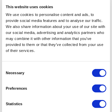
This website uses cookies
Desde
Más información
93,00 £
We use cookies to personalise content and ads, to
provide social media features and to analyse our traffic.
We also share information about your use of our site with
our social media, advertising and analytics partners who
may combine it with other information that you’ve
provided to them or that they’ve collected from your use
of their services.
Consent
Necessary
Selection
Recorrido en autobús turístico por
Londres y Abadía de Westminster
Preferences
Duración:
1 día, 24 o 48 Horas
Statistics
Visita la exquisita Abadía de Westminster.