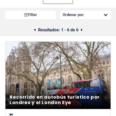
London Dungeon
, ofertas para el Madame Tussaud, paquetes
para autobuses con techo descubierto
y mucho más que
tenemos para ofrecer. ¡Seguro que encontrarás una
Filter
combinación que se adapte a todas tus necesidades
turísticas!
Resultados:
1 - 6 de 6
Recorrido en autobús turístico por
Londres y el London Eye