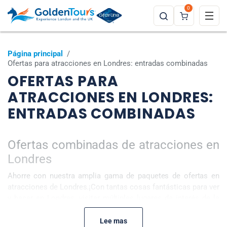
0
Página principal
/
Ofertas para atracciones en Londres: entradas combinadas
OFERTAS PARA
ATRACCIONES EN LONDRES:
ENTRADAS COMBINADAS
Ofertas combinadas de atracciones en
Londres
Ahorre con nuestra amplia gama de paquetes de ofertas en
atracciones de Londres.¡Con tantas cosas fantásticas para ver
y hacer en Londres, visitar múltiples lugares de interés de la
ciudad nunca ha sido tan fácil! Eche un vistazo a la variedad de
entradas combinadas para el London Eye
,
paquetes para el
Lee mas