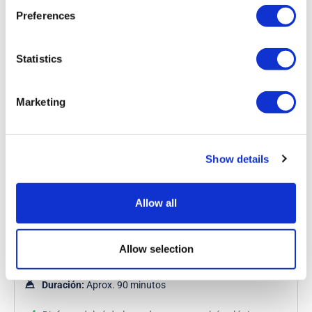
Preferences
Desde
Más información
36,72 £
era 54,00 £
Statistics
Marketing
Show details
Allow all
Té de la tarde en autobús con visita
panorámica por Londres
Allow selection
Duración:
Aprox. 90 minutos