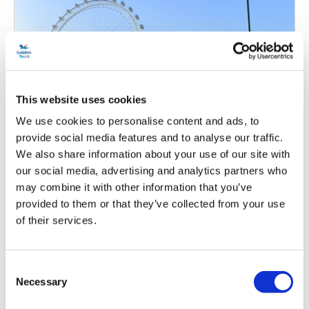
This website uses cookies
We use cookies to personalise content and ads, to
Recorridos en autobús turístico por
provide social media features and to analyse our traffic.
Londres con paradas libres (48 o 72
We also share information about your use of our site with
horas)
our social media, advertising and analytics partners who
may combine it with other information that you’ve
Duración:
Boleto de 48 o 72 horas
provided to them or that they’ve collected from your use
of their services.
Disfruta más de la capital
Boleto de 48 o 72 horas
Consent
Explora Londres con facilidad
Necessary
Selection
Admira los mejores lugares de la ciudad.