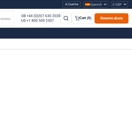
Cuenta
Spanish
£ GBP
GB +44 (0)207 630 2028
Cart (0)
Reserve ahora
US +1 800 509 2507