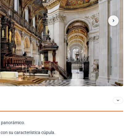
o panorámico.
con su característica cúpula.