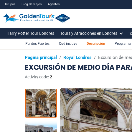
Grupos
Blog de viajes
Agentes
Harry Potter Tour Londres
Tours y Atracciones en Londres
To
Puntos Fuertes
Qué incluye
Descripción
Programa
Página principal
/
Royal Londres
/
Excursión de med
EXCURSIÓN DE MEDIO DÍA PAR
Activity code:
2