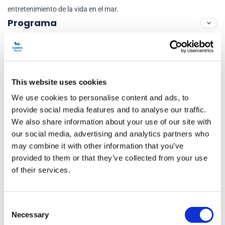
entretenimiento de la vida en el mar.
Programa
Días de operación:
todos los dias
This website uses cookies
Horario de apertura:
A partir de las 10.00 h hasta las 17.00 h
We use cookies to personalise content and ads, to
(ultima entrada a las 16.15 h)
provide social media features and to analyse our traffic.
We also share information about your use of our site with
Descubre mas – visita Greenwich
our social media, advertising and analytics partners who
Información adicional
may combine it with other information that you’ve
provided to them or that they’ve collected from your use
of their services.
Se puede solicitar una tarjeta de estudiante válida a la llegada si
se ha comprado un boleto de estudiante.
Consent
Si tiene un requerimiento dietético específico, envíe un correo
Necessary
Selection
electrónico a
reservations@goldentours.com
al menos
5 días