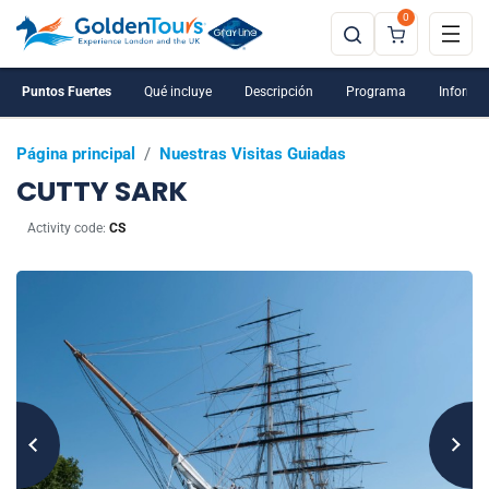
0
Puntos Fuertes
Qué incluye
Descripción
Programa
Informac
Página principal
/
Nuestras Visitas Guiadas
CUTTY SARK
Activity code:
CS