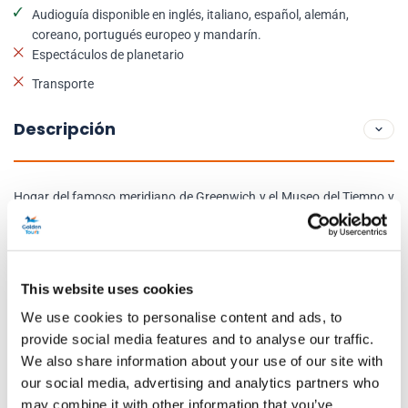
Audioguía disponible en inglés, italiano, español, alemán,
coreano, portugués europeo y mandarín.
Espectáculos de planetario
Transporte
Descripción
Hogar del famoso meridiano de Greenwich y el Museo del Tiempo y
la Astronomía, el Observatorio Real de Greenwich, fue construido en
1675 por el arquitecto Christopher Wren con el propósito de
determinar la longitud del mar, en 1884 se le concedió el título de
This website uses cookies
principal meridiano del mundo. Al visitar este lugar de interés
We use cookies to personalise content and ads, to
histórico y el edificio de la Casa Flamsteed, el primero que fue
provide social media features and to analyse our traffic.
construido en esta estructura, usted podrá descubrir cómo vivían
We also share information about your use of our site with
los astrónomos reales en aquella época.
our social media, advertising and analytics partners who
may combine it with other information that you’ve