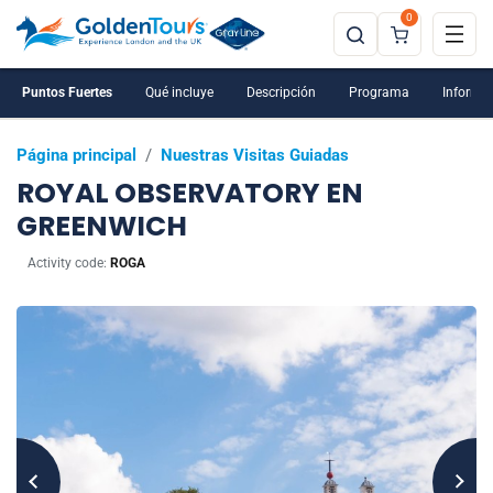
0
Puntos Fuertes
Qué incluye
Descripción
Programa
Informac
Página principal
/
Nuestras Visitas Guiadas
ROYAL OBSERVATORY EN
GREENWICH
Activity code:
ROGA