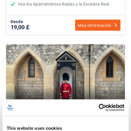
Vea los Apartamentos Reales y la Escalera Real.
Desde
Más información
19,00 £
Visita guiada sencilla al Castillo de
Windsor
This website uses cookies
Duración:
aproximadamente 3 horas