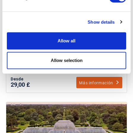
Hampton Court Palace - Billetes
Show details
Duración:
2 - 3 horas
Explora la extravagante casa de Enrique VIII
Allow all
Ampliado por Sir Christopher Wren, arquitecto de la
Catedral de San Pablo
Allow selection
Descubre la rica historia Tudor y barroca
Desde
Más información
29,00 £