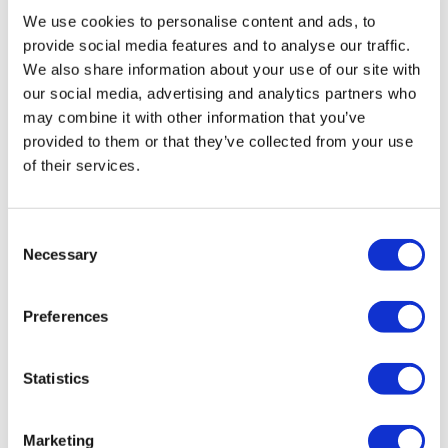
We use cookies to personalise content and ads, to
Visita la residencia real del Rey.
provide social media features and to analyse our traffic.
Explore los lujosos salones de estado.
We also share information about your use of our site with
Mira dónde se casó el príncipe Harry con Meghan
our social media, advertising and analytics partners who
Markle.
may combine it with other information that you’ve
provided to them or that they’ve collected from your use
of their services.
Desde
Más información
58,65 £
era 69,00 £
Consent
Necessary
Selection
Preferences
Statistics
Marketing