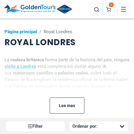
0
Página principal
/
Royal Londres
ROYAL LONDRES
La
realeza británica
forma parte de la historia del país, ninguna
visita a Londres
está completa sin visitar alguno de
sus
numerosos castillos o palacios reales
, sobre todo el
Palacio de Buckingham, la residencia oficial de la Reina Isabel
o el Palacio de Kensington donde viven los Duques de
Cambridge, el Príncipe Guillermo y su esposa . Pero... ¡hay
muchos más sitios relacionados con la realeza que visitar en
Londres!
Lee mas
Filter