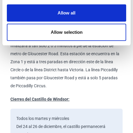
izquierda. Camine unos 20 metros antes de girar a la derecha
en Bulleid Way.
Su autobús NO saldrá de la estación de
Allow all
autobuses de Victoria.
Punto de regreso:
Debido a las restricciones legales sobre el
Allow selection
horario laboral de nuestros conductores, este recorrido
finalizará a tan solo 2 o 3 minutos a pie de la estación de
metro de Gloucester Road. Esta estación se encuentra en la
Zona 1 y está a tres paradas en dirección este de la línea
Circle o de la línea District hasta Victoria. La línea Piccadilly
también pasa por Gloucester Road y está a solo 5 paradas
de Piccadilly Circus.
Cierres del Castillo de Windsor:
Todos los martes y miércoles
Del 24 al 26 de diciembre, el castillo permanecerá