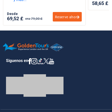
58,65 £
e
Desde
Reserve ahore
69,52 £
era 79,00 £
Siguenos en