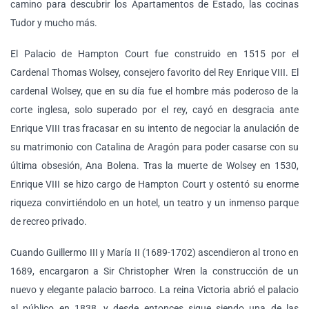
camino para descubrir los Apartamentos de Estado, las cocinas
Tudor y mucho más.
El Palacio de Hampton Court fue construido en 1515 por el
Cardenal Thomas Wolsey, consejero favorito del Rey Enrique VIII. El
cardenal Wolsey, que en su día fue el hombre más poderoso de la
corte inglesa, solo superado por el rey, cayó en desgracia ante
Enrique VIII tras fracasar en su intento de negociar la anulación de
su matrimonio con Catalina de Aragón para poder casarse con su
última obsesión, Ana Bolena. Tras la muerte de Wolsey en 1530,
Enrique VIII se hizo cargo de Hampton Court y ostentó su enorme
riqueza convirtiéndolo en un hotel, un teatro y un inmenso parque
de recreo privado.
Cuando Guillermo III y María II (1689-1702) ascendieron al trono en
1689, encargaron a Sir Christopher Wren la construcción de un
nuevo y elegante palacio barroco. La reina Victoria abrió el palacio
al público en 1838, y desde entonces sigue siendo una de las