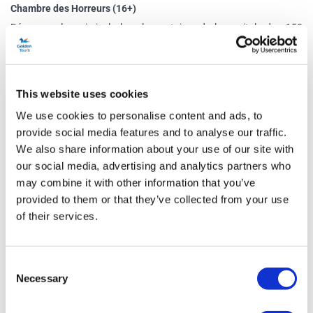
Chambre des Horreurs (16+)
Découvrez les criminels les plus notoires de la capitale des 150
dernières années dans la Chambre des horreurs de Madame
Tussaud Londres. Apprenez-en plus sur les crimes commis par les
gangsters de l'est de Londres, les Kray Twins, les tueurs en série
This website uses cookies
John Christie et Dennis Nilsen, le meurtrier au bain d'acide John
We use cookies to personalise content and ads, to
Haigh et Jack l'Éventreur. Observez des objets originaux aux côtés
provide social media features and to analyse our traffic.
des personnages tout en essayant de comprendre l'impact
We also share information about your use of our site with
significatif que ces crimes ont eu sur les vies innocentes perdues, les
our social media, advertising and analytics partners who
familles dévastées, la société et l'histoire dans son ensemble .
(Cette
may combine it with other information that you’ve
expérience est incluse dans les billets d'entrée généraux mais n'est
provided to them or that they’ve collected from your use
of their services.
disponible que pour les visiteurs de 16 ans et plus.)
Programme
Consent
Necessary
Selection
Informations sur le lieu: