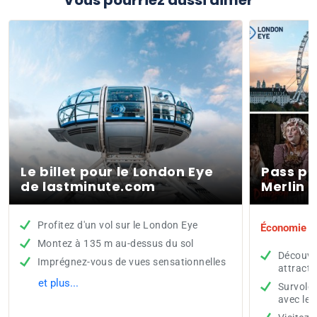
Vous pourriez aussi aimer
Le billet pour le London Eye
Pass po
de lastminute.com
Merlin 
Profitez d'un vol sur le London Eye
Économie tot
Montez à 135 m au-dessus du sol
Découvre
Imprégnez-vous de vues sensationnelles
attracti
et plus...
Survolez
avec le