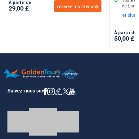
Visitez
À partir de
de Lond
réserve maintenant
29,00 £
et plus..
À partir de
50,00 £
Suivez-nous sur