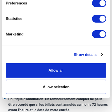
Marylebone Road, Londres, NW1 5LR
Preferences
Gare la plus proche:
Marylebone
Station de métro la plus proche:
Baker Street
Statistics
Lignes de bus:
13, 18, 27, 30, 74, 82, 113, 139, 189, 205, 274,
453
Marketing
Ouvert tous les jours de 10h00 à 16h00
Horaires d'ouverture prolongés certains week-ends
Show details
Horaires d'ouverture prolongés pendant les vacances
scolaires
Allow all
Plus d'informations
Allow selection
Politique d'annulation. Un remboursement complet ne peut
être accordé que si les billets sont annulés au moins 72 heures
avant l'heure et la date de votre entrée.