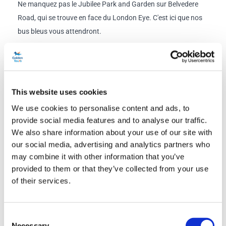
Ne manquez pas le Jubilee Park and Garden sur Belvedere
Road, qui se trouve en face du London Eye. C'est ici que nos
bus bleus vous attendront.
Horaires de départ du Green Park:
Visite à 18h00, enregistrement à 17h45
Visite à 19h00, enregistrement à 18h45
This website uses cookies
Visite à 20h00, enregistrement à 19h45
We use cookies to personalise content and ads, to
Visite à 21h00, enregistrement à 20h45
provide social media features and to analyse our traffic.
Point de départ et de retour
We also share information about your use of our site with
our social media, advertising and analytics partners who
Station Green Park, Piccadilly, arrêt de bus touristique,
may combine it with other information that you’ve
Londres W1J 9DZ
provided to them or that they’ve collected from your use
Faites attention au bus bleu de Golden Tours.
of their services.
Cliquez ici
pour voir le plan de l'itinéraire
Consent
Tél.:
+44 (0)20 7233 7030
Necessary