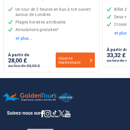
Un tour de 2 heures en bus à toit ouvert
Billet 2
autour de Londres
Deux vis
Plages horaires attribuées
Croisièr
Annulations gratuites*
et plus..
et plus...
À partir de
33,32 £
À partir de
réserve
28,00 £
au lieu de 49
maintenant
au lieu de 35,00 £
Suivez-nous sur