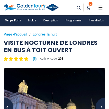
0
Temps Forts
Inclus
Description
Programme
Plus d'informat
Page d'accueil
/
Londres la nuit
VISITE NOCTURNE DE LONDRES
EN BUS À TOIT OUVERT
(
5
)
Activity code:
208