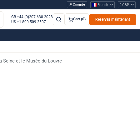
Compte
French
£ GBP
GB +44 (0)207 630 2028
Cart (0)
Réservez maintenant
US +1 800 509 2507
 la Seine et le Musée du Louvre