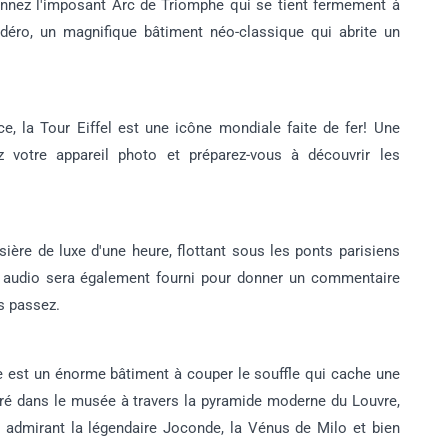
nnez l'imposant Arc de Triomphe qui se tient fermement à
adéro, un magnifique bâtiment néo-classique qui abrite un
e, la Tour Eiffel est une icône mondiale faite de fer! Une
z votre appareil photo et préparez-vous à découvrir les
ière de luxe d'une heure, flottant sous les ponts parisiens
 audio sera également fourni pour donner un commentaire
us passez.
e est un énorme bâtiment à couper le souffle qui cache une
tré dans le musée à travers la pyramide moderne du Louvre,
 admirant la légendaire Joconde, la Vénus de Milo et bien