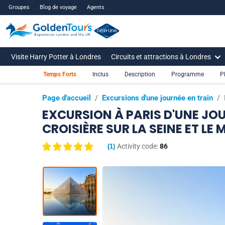
Groupes
Blog de voyage
Agents
Visite Harry Potter à Londres
Circuits et attractions à Londres
Temps Forts
Inclus
Description
Programme
P
Page d'accueil
/
Excursions d'une journée en train
/
EXCURSION À PARIS D'UNE JOU
CROISIÈRE SUR LA SEINE ET LE
Activity code:
86
(
1
)