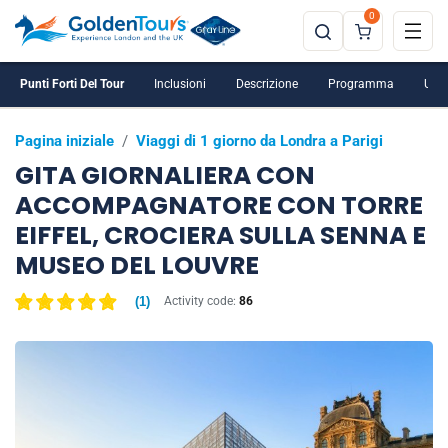
0
Punti Forti Del Tour
Inclusioni
Descrizione
Programma
Ulte
Pagina iniziale
/
Viaggi di 1 giorno da Londra a Parigi
GITA GIORNALIERA CON
ACCOMPAGNATORE CON TORRE
EIFFEL, CROCIERA SULLA SENNA E
MUSEO DEL LOUVRE
(
1
)
Activity code:
86