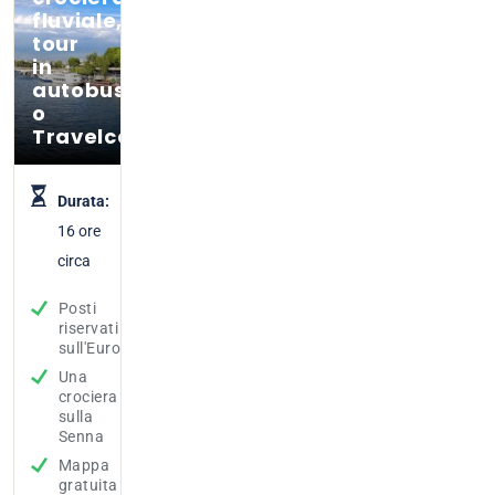
fluviale,
tour
in
autobus
o
Travelcard
Durata:
16 ore
circa
Posti
riservati
sull'Eurostar
Una
crociera
sulla
Senna
Mappa
gratuita