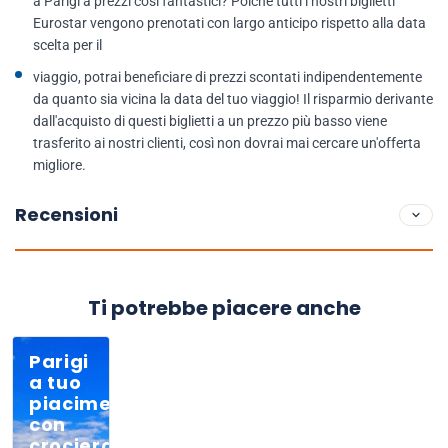
a Parigi a prezzi così fantastici? Poiché tutti i nostri biglietti
Eurostar vengono prenotati con largo anticipo rispetto alla data
scelta per il
viaggio, potrai beneficiare di prezzi scontati indipendentemente
da quanto sia vicina la data del tuo viaggio! Il risparmio derivante
dall'acquisto di questi biglietti a un prezzo più basso viene
trasferito ai nostri clienti, così non dovrai mai cercare un'offerta
migliore.
Recensioni
Ti potrebbe piacere anche
Parigi
a tuo
piacimento
con
crociera