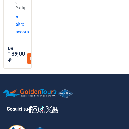
di
Parigi
e
altro
ancora...
Da
189,00
Prenota oa
£
Seguici su