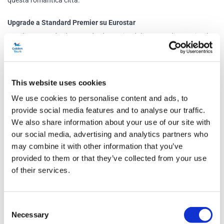
questa romantica città.
Upgrade a Standard Premier su Eurostar
Scegli tra Standard o Standard Premier dal menu a discesa in alto.
L'opzione Eurostar Standard Premier offre numerosi vantaggi, tra
cui un pasto leggero servito al posto, mentre si sfogliano riviste
gratuite e si ricarica il telefono o il tablet. Sedili spaziosi e una
This website uses cookies
generosa franchigia bagaglio di 2 bagagli lunghi circa 85 cm e un
We use cookies to personalise content and ads, to
piccolo bagaglio a mano rendono questo volo il modo più lussuoso
provide social media features and to analyse our traffic.
di viaggiare.
We also share information about your use of our site with
our social media, advertising and analytics partners who
Programma
may combine it with other information that you’ve
provided to them or that they’ve collected from your use
of their services.
Tutti i giorni (tranne la domenica)
Dal lunedì al venerdì:
Consent
Orario di partenza del treno:
7:00*
Necessary
Selection