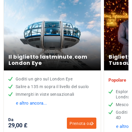
Il biglietto lastminute.com
Bigliet
London Eye
Tussau
Goditi un giro sul London Eye
Popolare
Salire a 135 m sopra il livello del suolo
Esplora
Immergiti in viste sensazionali
Londra
e altro ancora...
Mescolat
Goditi l
4D
Da
Prenota oa
29,00 £
e altro 