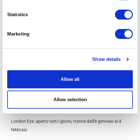
Pacchetto con tutte le 5 attrazioni:
Statistics
Seleziona una data per la tua visita a Madame Tussauds utilizzando
il pannello di prenotazione presente in questa pagina.
Marketing
Una volta completata la transazione, ti verranno inviate le istruzioni
per una semplice procedura online su come confermare le date delle
tue visite alle altre attrazioni selezionate. Vi preghiamo di farlo il prima
Show details
possibile.
Ricorda che hai 7 giorni di tempo per visitare tutte le
attrazioni a partire dalla data in cui hai scelto di visitare la prima
Allow all
attrazione.
Programma
Allow selection
London Eye: aperto tutti i giorni, tranne dall'8 gennaio al 4
febbraio