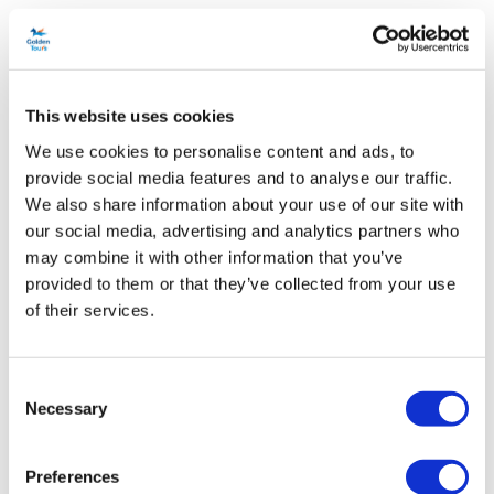
utilizzando il pannello di prenotazione presente in questa pagina.
Madame Tussauds e London Dungeon:
Seleziona una data per la tua visita al Madame Tussauds
This website uses cookies
utilizzando il pannello di prenotazione presente in questa pagina.
We use cookies to personalise content and ads, to
Pacchetto London Eye, Madame Tussauds e SEA LIFE London:
provide social media features and to analyse our traffic.
We also share information about your use of our site with
Seleziona una data per la tua visita al London Eye utilizzando il
our social media, advertising and analytics partners who
pannello di prenotazione presente in questa pagina.
may combine it with other information that you’ve
provided to them or that they’ve collected from your use
Pacchetto London Dungeon, SEA LIFE Aquarium e Madame
of their services.
Tussauds:
Seleziona una data per la tua visita al London Dungeon utilizzando
il pannello di prenotazione presente in questa pagina.
Consent
Necessary
Selection
London Eye, SEALIFE Aquarium e Shrek's Adventure:
Seleziona una data per la tua visita al London Eye utilizzando il
Preferences
pannello di prenotazione presente in questa pagina.