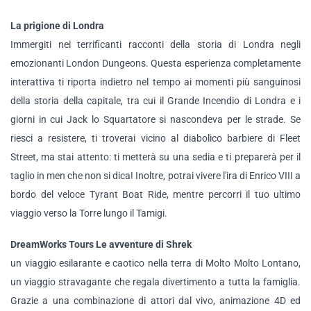
La prigione di Londra
Immergiti nei terrificanti racconti della storia di Londra negli
emozionanti London Dungeons. Questa esperienza completamente
interattiva ti riporta indietro nel tempo ai momenti più sanguinosi
della storia della capitale, tra cui il Grande Incendio di Londra e i
giorni in cui Jack lo Squartatore si nascondeva per le strade. Se
riesci a resistere, ti troverai vicino al diabolico barbiere di Fleet
Street, ma stai attento: ti metterà su una sedia e ti preparerà per il
taglio in men che non si dica! Inoltre, potrai vivere l'ira di Enrico VIII a
bordo del veloce Tyrant Boat Ride, mentre percorri il tuo ultimo
viaggio verso la Torre lungo il Tamigi.
DreamWorks Tours Le avventure di Shrek
un viaggio esilarante e caotico nella terra di Molto Molto Lontano,
un viaggio stravagante che regala divertimento a tutta la famiglia.
Grazie a una combinazione di attori dal vivo, animazione 4D ed