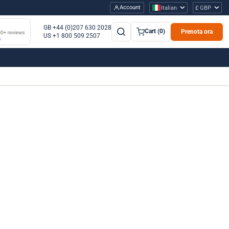
Account
Italian
£ GBP
GB +44 (0)207 630 2028
Cart (0)
Prenota ora
US +1 800 509 2507