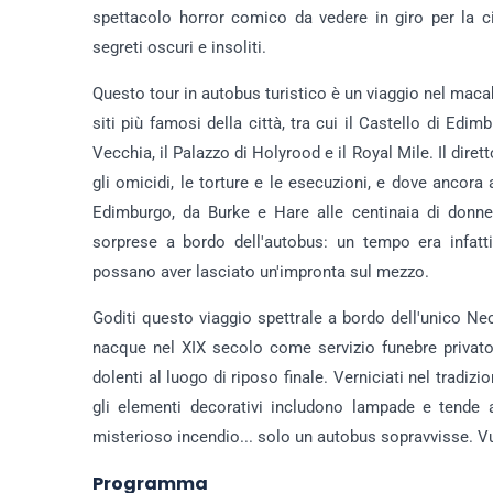
spettacolo horror comico da vedere in giro per la ci
segreti oscuri e insoliti.
Questo tour in autobus turistico è un viaggio nel maca
siti più famosi della città, tra cui il Castello di Edim
Vecchia, il Palazzo di Holyrood e il Royal Mile. Il dire
gli omicidi, le torture e le esecuzioni, e dove ancora 
Edimburgo, da Burke e Hare alle centinaia di donn
sorprese a bordo dell'autobus: un tempo era infatt
possano aver lasciato un'impronta sul mezzo.
Goditi questo viaggio spettrale a bordo dell'unico 
nacque nel XIX secolo come servizio funebre privato d
dolenti al luogo di riposo finale. Verniciati nel tradiz
gli elementi decorativi includono lampade e tende al
misterioso incendio... solo un autobus sopravvisse. V
Programma