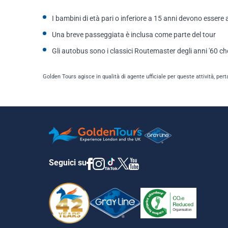
I bambini di età pari o inferiore a 15 anni devono esse
Una breve passeggiata è inclusa come parte del tour
Gli autobus sono i classici Routemaster degli anni '60 che
Golden Tours agisce in qualità di agente ufficiale per queste attività, pert
Seguici su