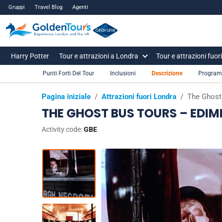
Gruppi
Travel Blog
Agenti
Harry Potter
Tour e attrazioni a Londra
Tour e attrazioni fuor
Punti Forti Del Tour
Inclusioni
Descrizione
Progra
Pagina iniziale
/
Attrazioni fuori Londra
/
The Ghost
THE GHOST BUS TOURS – EDI
Activity code:
GBE