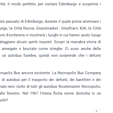
ttà: il modo perfetto per visitare Edimburgo e scoprirne i
bro passato di Edimburgo, durante il quale potrai ammirare i
burgo, la Città Nuova, Grassmarket , Greyfriar's Kirk, la Città
ttore d'orchestra vi mostrerà i luoghi in cui hanno avuto luogo
aleggiano alcuni spiriti inquieti. Scopri la macabra storia di
e annegate o bruciate come streghe. Ci sono anche delle
i un autobus funebre, quindi non sorprende che i defunti
Necropolis Bus ancora esistente. La Necropolis Bus Company
i autobus per il trasporto dei defunti, dei barellieri e dei
ionale nero notte di tutti gli autobus Routemaster Necropolis,
le finestre. Nel 1967 l'intera flotta venne distrutta in un
uole?