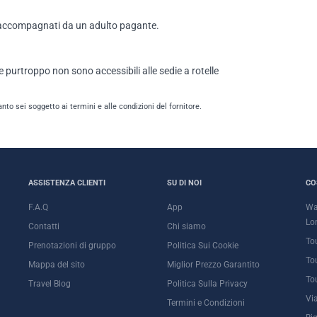
re accompagnati da un adulto pagante.
 purtroppo non sono accessibili alle sedie a rotelle
anto sei soggetto ai termini e alle condizioni del fornitore.
ASSISTENZA CLIENTI
SU DI NOI
CO
F.A.Q
App
Wa
Lo
Contatti
Chi siamo
To
Prenotazioni di gruppo
Politica Sui Cookie
To
Mappa del sito
Miglior Prezzo Garantito
To
Travel Blog
Politica Sulla Privacy
Vi
Termini e Condizioni