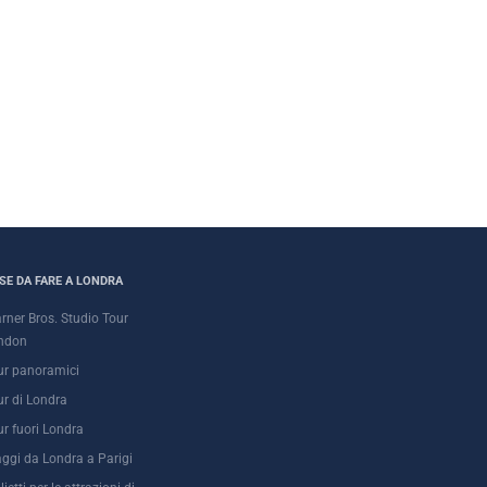
SE DA FARE A LONDRA
rner Bros. Studio Tour
ndon
ur panoramici
ur di Londra
ur fuori Londra
aggi da Londra a Parigi