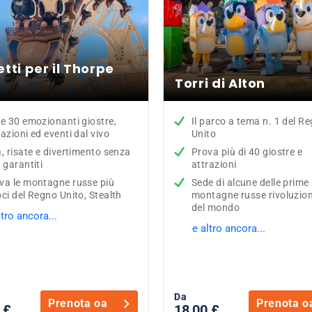
etti per il Thorpe
Torri di Alton
re 30 emozionanti giostre,
Il parco a tema n. 1 del R
razioni ed eventi dal vivo
Unito
a, risate e divertimento senza
Prova più di 40 giostre e
e garantiti
attrazioni
va le montagne russe più
Sede di alcune delle prime
oci del Regno Unito, Stealth
montagne russe rivoluzion
del mondo
ltro ancora...
e altro ancora...
Da
Prenota oa
Prenota o
 £
18,00 £