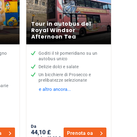
Tour in autobus del
Royal Windsor
Afternoon Tea
egno
Goditi il tè pomeridiano su un
autobus unico
Delizie dolci e salate
Un bicchiere di Prosecco e
prelibatezze selezionate
arie
e altro ancora...
Da
44,10 £
a
Prenota oa