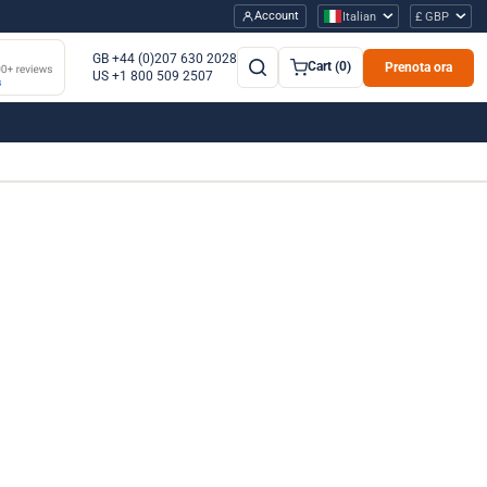
Account
Italian
£ GBP
GB +44 (0)207 630 2028
Cart (0)
Prenota ora
US +1 800 509 2507