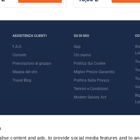
ASSISTENZA CLIENTI
SU DI NOI
CO
F.A.Q
App
Wa
Lo
Contatti
Chi siamo
To
Prenotazioni di gruppo
Politica Sui Cookie
To
Mappa del sito
Miglior Prezzo Garantito
To
Travel Blog
Politica Sulla Privacy
Vi
Termini e Condizioni
Big
Modern Salvery Act
Lo
NDSOR
s
ise content and ads, to provide social media features and to an