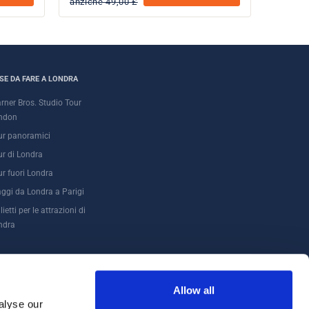
anziche 49,00 £
SE DA FARE A LONDRA
rner Bros. Studio Tour
ndon
ur panoramici
ur di Londra
ur fuori Londra
aggi da Londra a Parigi
lietti per le attrazioni di
ndra
Allow all
alyse our