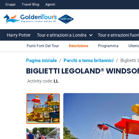
Gruppi
Travel Blog
Agenti
Harry Potter
Tour e attrazioni a Londra
Tour e attrazioni fuor
Punti Forti Del Tour
Descrizione
Programma
Ulteri
Pagina iniziale
/
Parchi a tema britannici
/
Bigliett
BIGLIETTI LEGOLAND® WINDSO
Activity code:
LL