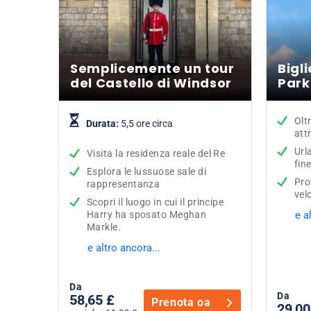
Semplicemente un tour
Bigli
del Castello di Windsor
Park
Olt
Durata:
5,5 ore circa
att
Url
Visita la residenza reale del Re
fin
Esplora le lussuose sale di
Pro
rappresentanza
vel
Scopri il luogo in cui il principe
Harry ha sposato Meghan
e a
Markle.
e altro ancora...
Da
Da
58,65 £
Prenota oa
29,00