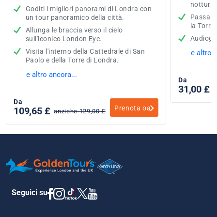
notturn
Goditi i migliori panorami di Londra con
Passa pe
un tour panoramico della città.
la Torre
Allunga le braccia verso il cielo
Audiogui
sull'iconico London Eye.
Visita l'interno della Cattedrale di San
e altro 
Paolo e della Torre di Londra.
e altro ancora...
Da
31,00 £
Da
Prenota oa
109,65 £
anziche 129,00 £
Seguici su