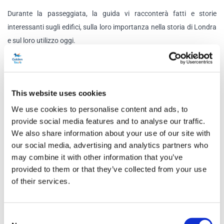
Durante la passeggiata, la guida vi racconterà fatti e storie
interessanti sugli edifici, sulla loro importanza nella storia di Londra
e sul loro utilizzo oggi.
Potrai poi goderti una crociera di sola andata sul Tamigi dal molo di
Westminster al molo della Torre. Ammira Londra da una nuova
prospettiva e ammira la città da uno dei canali più famosi al mondo.
This website uses cookies
We use cookies to personalise content and ads, to
Una volta arrivati ​​al Tower Pier, vedrete l'imponente Torre di Londra.
provide social media features and to analyse our traffic.
Se selezionato nella prenotazione, potrai goderti del tempo libero
We also share information about your use of our site with
nella Torre di Londra e scoprirne i segreti e le storie. Per coloro che
our social media, advertising and analytics partners who
non selezionano questa opzione, il tour si concluderà all'esterno
may combine it with other information that you’ve
della torre.
provided to them or that they’ve collected from your use
of their services.
Programma
Consent