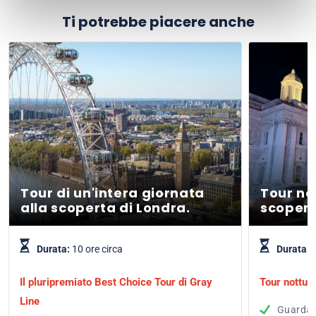
Ti potrebbe piacere anche
Tour di un'intera giornata
Tour no
alla scoperta di Londra.
scopert
Durata:
10 ore circa
Durata:
1
Il pluripremiato Best Choice Tour di Gray
Tour nottur
Line
Guarda L