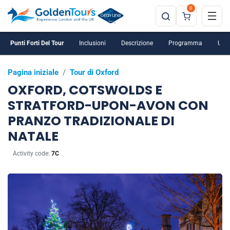
0
Punti Forti Del Tour
Inclusioni
Descrizione
Programma
Ulte
Pagina iniziale
/
Tour di Oxford
OXFORD, COTSWOLDS E
STRATFORD-UPON-AVON CON
PRANZO TRADIZIONALE DI
NATALE
Activity code:
7C