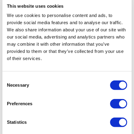
Lascia Oxford e attraversa le splendide colline dei Cotswolds fino a
This website uses cookies
Stratford-upon-Avon, luogo di nascita di William Shakespeare e
We use cookies to personalise content and ads, to
sede di una grande varietà di architettura Tudor.
provide social media features and to analyse our traffic.
We also share information about your use of our site with
Sedetevi e rifocillatevi in un tradizionale pub inglese e godetevi un
our social media, advertising and analytics partners who
pranzo di Natale
con tutti i contorni, che vi preparerà al meglio per
may combine it with other information that you’ve
le attività del pomeriggio.
provided to them or that they’ve collected from your use
of their services.
Esplora la terra natale del Bardo con un tour a piedi nella città
storica, passando davanti alla casa natale di Shakespeare e
all'idilliaco cottage d'infanzia della moglie Anne Hathaway, con il suo
Consent
tetto di paglia e gli splendidi giardini.
Necessary
Selection
Il tour arriverà a Londra approssimativamente alle 19:00.
Preferences
Programma
Statistics
Data di partenza:
25 dicembre