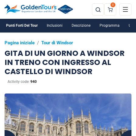
0
Punti Forti Del Tour
Inclusioni
Descrizione
Programma
Ulte
Pagina iniziale
/
Tour di Windsor
GITA DI UN GIORNO A WINDSOR
IN TRENO CON INGRESSO AL
CASTELLO DI WINDSOR
Activity code:
940