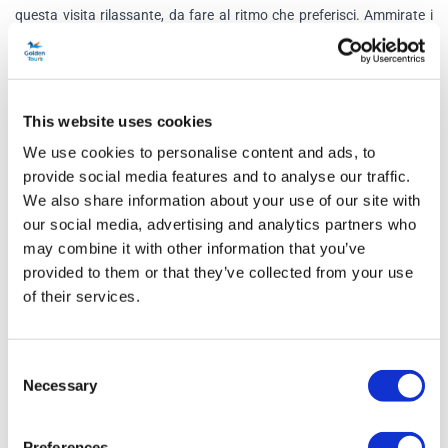
questa visita rilassante, da fare al ritmo che preferisci. Ammirate i
sontuosi Appartamenti di Stato, che ospitano opere d'arte di
Leonardo Da Vinci, e visitate la Cappella di San Giorgio, luogo di
sepoltura di Enrico VIII, della Regina Elisabetta, la Regina Madre, del
This website uses cookies
Principe Filippo e della Regina Elisabetta II.
We use cookies to personalise content and ads, to
Il tour non è accompagnato da una guida audio e dura circa due
provide social media features and to analyse our traffic.
ore.
We also share information about your use of our site with
our social media, advertising and analytics partners who
Ritorno a Londra
may combine it with other information that you’ve
Quando tornerai sarai libero di scegliere. I treni tornano a Londra
provided to them or that they’ve collected from your use
ogni 20-30 minuti fino alle 22:00 circa
of their services.
Gli orari dei treni sono soggetti a modifiche, a seconda della
Consent
disponibilità dei servizi ferroviari. Pertanto è molto importante
Necessary
Selection
lasciare il proprio numero di telefono e indirizzo email per avvisare
delle modifiche.
Preferences