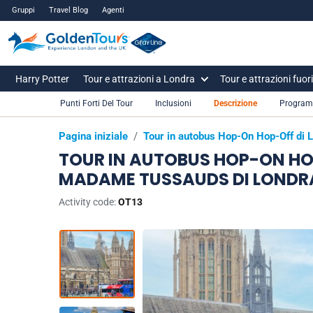
Gruppi
Travel Blog
Agenti
Harry Potter
Tour e attrazioni a Londra
Tour e attrazioni fuor
Punti Forti Del Tour
Inclusioni
Descrizione
Progra
Pagina iniziale
/
Tour in autobus Hop-On Hop-Off di 
TOUR IN AUTOBUS HOP-ON HOP
MADAME TUSSAUDS DI LONDR
Activity code:
OT13