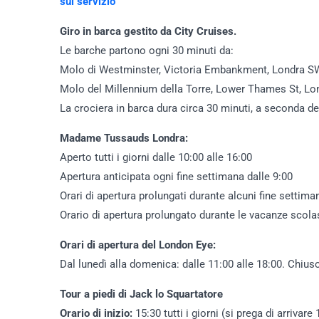
sul servizio
Giro in barca gestito da City Cruises.
Le barche partono ogni 30 minuti da:
Molo di Westminster, Victoria Embankment, Londra 
Molo del Millennium della Torre, Lower Thames St, L
La crociera in barca dura circa 30 minuti, a seconda del
Madame Tussauds Londra:
Aperto tutti i giorni dalle 10:00 alle 16:00
Apertura anticipata ogni fine settimana dalle 9:00
Orari di apertura prolungati durante alcuni fine settiman
Orario di apertura prolungato durante le vacanze scolas
Orari di apertura del London Eye:
Dal lunedì alla domenica: dalle 11:00 alle 18:00. Chiuso
Tour a piedi di Jack lo Squartatore
Orario di inizio:
15:30 tutti i giorni (si prega di arrivar