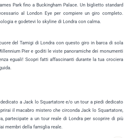
 James Park fino a Buckingham Palace. Un biglietto standard
necessario al London Eye per compiere un giro completo.
cnologia e godetevi lo skyline di Londra con calma.
 cuore del Tamigi di Londra con questo giro in barca di sola
Millennium Pier e goditi le viste panoramiche dei monumenti
enza eguali! Scopri fatti affascinanti durante la tua crociera
guida.
i dedicato a Jack lo Squartatore e/o un tour a piedi dedicato
oprirai il macabro mistero che circonda Jack lo Squartatore,
iva, partecipate a un tour reale di Londra per scoprire di più
dai membri della famiglia reale.