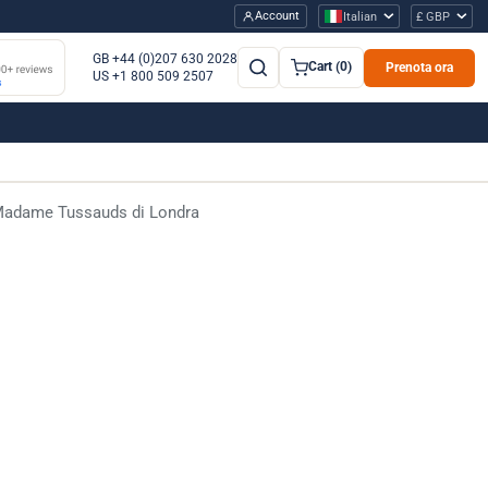
Account
Italian
£ GBP
GB +44 (0)207 630 2028
Cart (0)
Prenota ora
US +1 800 509 2507
 Madame Tussauds di Londra