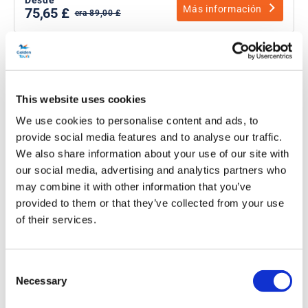
Más información
75,65 £
era 89,00 £
This website uses cookies
We use cookies to personalise content and ads, to
provide social media features and to analyse our traffic.
We also share information about your use of our site with
our social media, advertising and analytics partners who
may combine it with other information that you’ve
provided to them or that they’ve collected from your use
Viaje a Oxford y Cambridge
of their services.
Duración:
Aprox. 10 horas
Consent
Necessary
Selection
Recorrido a pie por Oxford y Cambridge.
Ingreso al Christ Church College