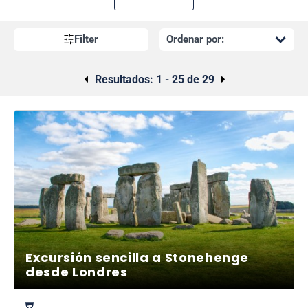
garantizar que no se pierda nada. ¡Espera ser transportado a
lugares llenos de rica historia británica, cultura y paisajes
impresionantes, todo en un solo día! Con puntos de partida en
Filter
el corazón de la ciudad, explorar el Reino Unido nunca ha sido
tan fácil.
Resultados:
1 - 25 de 29
¡Además, ofrecemos excursiones de un día en Eurostar a la
ciudad del amor,
París
! Vea todos los lugares emblemáticos,
incluida la Torre Eiffel y el Museo del Louvre, y realice un
crucero por el hermoso río Sena.
Reciba un reembolso completo si cancela viajes en autobús
hasta 24 horas antes de la fecha del viaje.
Excursión sencilla a Stonehenge
desde Londres