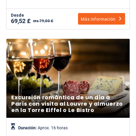
Desde
Más información
69,52 £
era 79,00 £
Excursión romántica de un día a
París con visita al Louvre y almuerzo
en la Torre Eiffel o Le Bistro
Duración:
Aprox. 16 horas