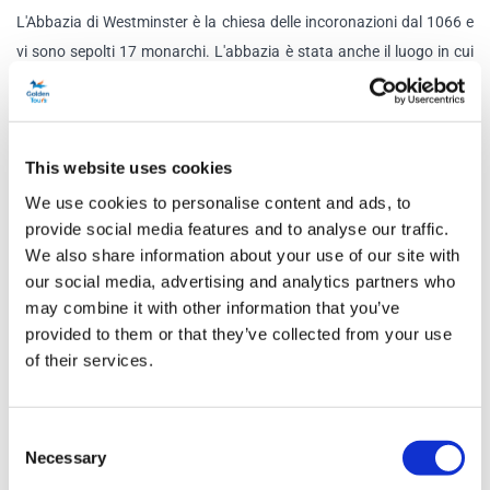
L'Abbazia di Westminster è la chiesa delle incoronazioni dal 1066 e
vi sono sepolti 17 monarchi. L'abbazia è stata anche il luogo in cui
William e Kate si sono sposati nel 2011.
Guida multimediale
La guida multimediale è inclusa nel prezzo del biglietto d'ingresso e
This website uses cookies
vi verrà consegnata all'arrivo all'Abbazia.
We use cookies to personalise content and ads, to
provide social media features and to analyse our traffic.
Programma
We also share information about your use of our site with
our social media, advertising and analytics partners who
may combine it with other information that you’ve
Lun - Ven:
9:30 - 15:30 (ultimo ingresso)
provided to them or that they’ve collected from your use
Sab:
9:00 - 15:00 (ultimo ingresso)
of their services.
L'Abbazia chiuderà definitivamente 1 ora dopo l'ultimo
ingresso.
Consent
Necessary
Selection
Le gallerie apriranno 30 minuti dopo l'orario di apertura