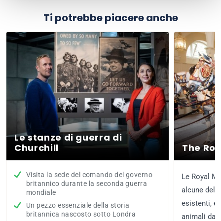
Ti potrebbe piacere anche
Le stanze di guerra di
Churchill
The Roy
Visita la sede del comando del governo
Le Royal M
britannico durante la seconda guerra
alcune delle
mondiale
esistenti, e 
Un pezzo essenziale della storia
britannica nascosto sotto Londra
animali da t