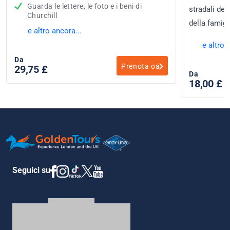
Guarda le lettere, le foto e i beni di
stradali del
Churchill
della famigl
e altro ancora...
e altro 
Da
Prenota oa
29,75 £
Da
18,00 £
Seguici su