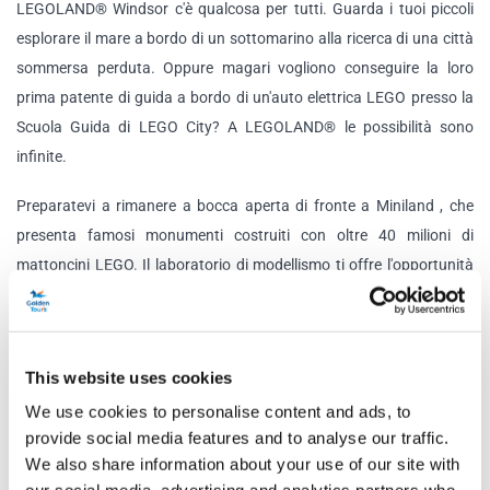
LEGOLAND® Windsor c'è qualcosa per tutti. Guarda i tuoi piccoli
esplorare il mare a bordo di un sottomarino alla ricerca di una città
sommersa perduta. Oppure magari vogliono conseguire la loro
prima patente di guida a bordo di un'auto elettrica LEGO presso la
Scuola Guida di LEGO City? A LEGOLAND® le possibilità sono
infinite.
Preparatevi a rimanere a bocca aperta di fronte a Miniland , che
presenta famosi monumenti costruiti con oltre 40 milioni di
mattoncini LEGO. Il laboratorio di modellismo ti offre l'opportunità
di scoprire cosa serve per diventare un costruttore di modelli LEGO
e di vedere come vengono assemblati i modelli LEGO. I bambini
adoreranno anche DUPLO Valley, dove potranno divertirsi a
This website uses cookies
sguazzare nelle Drench Towers e nello Splash Safari, rivivere le loro
We use cookies to personalise content and ads, to
storie preferite al Fairy Tale Brook, spegnere incendi all'Accademia
provide social media features and to analyse our traffic.
dei Vigili del Fuoco e molto altro ancora!
We also share information about your use of our site with