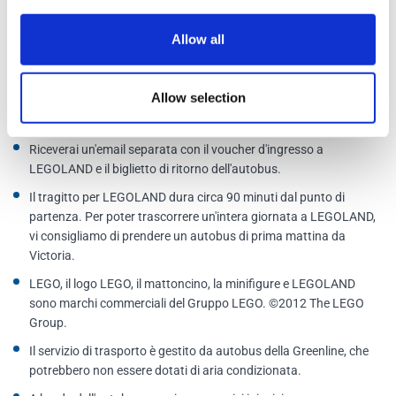
Ulteriori informazioni
Allow all
Allow selection
È possibile cancellare la prenotazione fino a 24 ore prima della
partenza per ricevere un rimborso completo.
Riceverai un'email separata con il voucher d'ingresso a
LEGOLAND e il biglietto di ritorno dell'autobus.
Il tragitto per LEGOLAND dura circa 90 minuti dal punto di
partenza. Per poter trascorrere un'intera giornata a LEGOLAND,
vi consigliamo di prendere un autobus di prima mattina da
Victoria.
LEGO, il logo LEGO, il mattoncino, la minifigure e LEGOLAND
sono marchi commerciali del Gruppo LEGO. ©2012 The LEGO
Group.
Il servizio di trasporto è gestito da autobus della Greenline, che
potrebbero non essere dotati di aria condizionata.