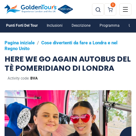
0
Punti Forti Del Tour
Inclusioni
Descrizione
Programma
Ulte
Pagina iniziale
/
Cose divertenti da fare a Londra e nel
Regno Unito
HERE WE GO AGAIN AUTOBUS DEL
TÈ POMERIDIANO DI LONDRA
Activity code:
BVA