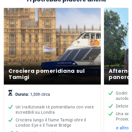
Crociera pomeridiana sul
Afterno
Tamigi
panoram
Goditi i
Durata:
1,30h circa
autobus
Delizie d
Un tradizionale tè pomeridiano con viste
incredibili su Londra
Una sele
Prosecc
Crociera lungo il fiume Tamigi oltre il
London Eye e il Tower Bridge
e altro 