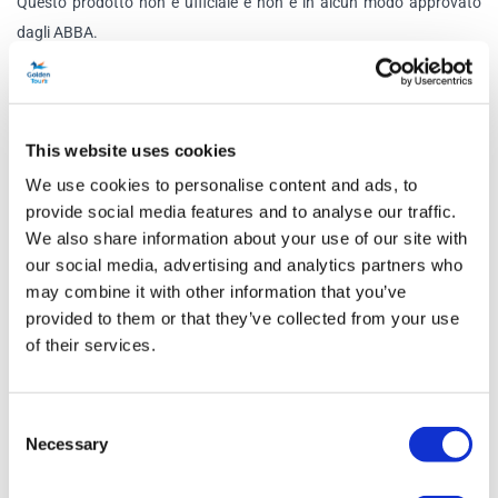
Questo prodotto non è ufficiale e non è in alcun modo approvato
dagli ABBA.
Programma
This website uses cookies
Orario del check-in:
15 minuti prima dell'orario di partenza.
We use cookies to personalise content and ads, to
Orari di partenza:
12:15, 15:15 e 18:00
provide social media features and to analyse our traffic.
Durata:
circa 90 minuti
We also share information about your use of our site with
Punto di partenza:
Golden Tours Stop 1, Bulleid Way, Londra
our social media, advertising and analytics partners who
SW1W 9SR
may combine it with other information that you’ve
provided to them or that they’ve collected from your use
Indicazioni per Bulleid Way:
la stazione della metropolitana
of their services.
e dei treni più vicina è Victoria Station. Uscire dalla stazione
Victoria dall'ingresso Buckingham Palace Road, a destra delle
Consent
banchine del Gatwick Express. Girare a sinistra e proseguire
Necessary
Selection
lungo Buckingham Palace Road fino a raggiungere il primo
incrocio principale. Quando è possibile farlo in sicurezza,