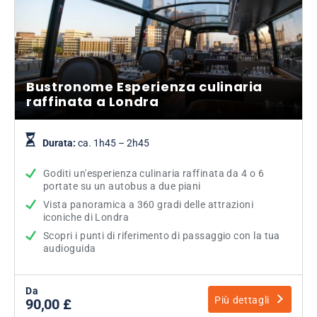
Bustronome Esperienza culinaria
raffinata a Londra
Durata:
ca. 1h45 – 2h45
Goditi un'esperienza culinaria raffinata da 4 o 6
portate su un autobus a due piani
Vista panoramica a 360 gradi delle attrazioni
iconiche di Londra
Scopri i punti di riferimento di passaggio con la tua
audioguida
Da
Più dettagli
90,00 £