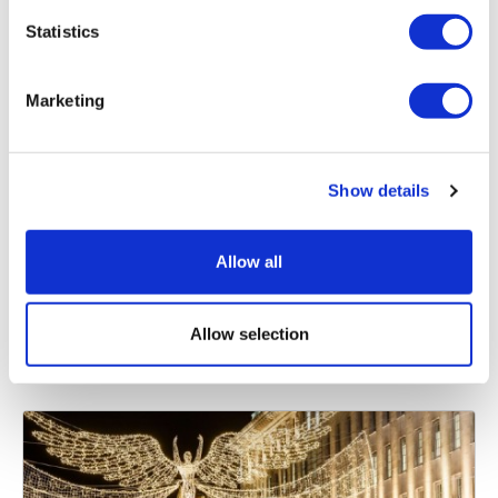
Statistics
Marketing
Torri di Alton
Il parco a tema n. 1 del Regno Unito
Show details
Prova più di 40 giostre e attrazioni
Sede di alcune delle prime montagne russe
rivoluzionarie del mondo
Allow all
Da
Allow selection
Più dettagli
18,00 £