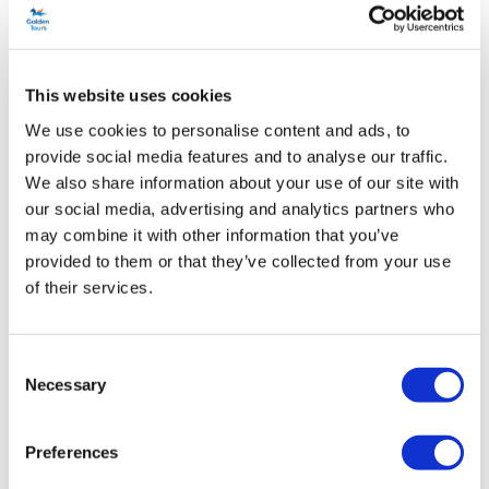
Biglietti LEGOLAND® Windsor
This website uses cookies
We use cookies to personalise content and ads, to
Ingresso a LEGOLAND® Windsor
provide social media features and to analyse our traffic.
12 terre a tema e oltre 55 giostre
We also share information about your use of our site with
Attività di costruzione LEGO® pratiche
our social media, advertising and analytics partners who
may combine it with other information that you’ve
provided to them or that they’ve collected from your use
Da
Più dettagli
47,25 £
of their services.
Consent
Necessary
Selection
Preferences