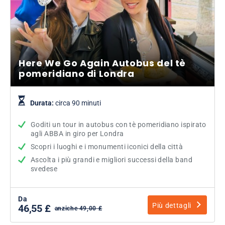
Here We Go Again Autobus del tè
pomeridiano di Londra
Durata:
circa 90 minuti
Goditi un tour in autobus con tè pomeridiano ispirato
agli ABBA in giro per Londra
Scopri i luoghi e i monumenti iconici della città
Ascolta i più grandi e migliori successi della band
svedese
Da
Più dettagli
46,55 £
anziche 49,00 £