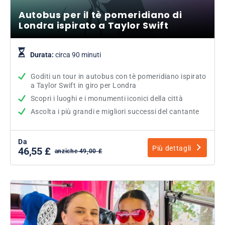
Autobus per il tè pomeridiano di
Londra ispirato a Taylor Swift
Durata:
circa 90 minuti
Goditi un tour in autobus con tè pomeridiano ispirato
a Taylor Swift in giro per Londra
Scopri i luoghi e i monumenti iconici della città
Ascolta i più grandi e migliori successi del cantante
Da
Più dettagli
46,55 £
anziche 49,00 £