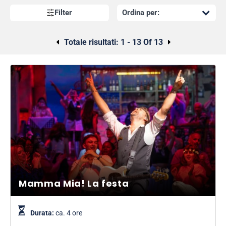
Silverstone
, esplora Londra su una
moto da birra
, sorvola il
Filter
Tamigi in
funivia
, vola nei cieli con
la British Airways i360
a
Brighton o, perché no, lanciati in
un'avventura ad alta velocità
lungo il fiume Tamigi. Qualunque cosa ti piaccia, abbiamo
Totale risultati:
1 - 13 Of 13
tantissime attività divertenti da fare a Londra e nel resto del
Regno Unito!
Mamma Mia! La festa
Durata:
ca. 4 ore