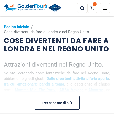
0
Pagina iniziale
/
Cose divertenti da fare a Londra e nel Regno Unito
COSE DIVERTENTI DA FARE A
LONDRA E NEL REGNO UNITO
Attrazioni divertenti nel Regno Unito.
Se stai cercando cose fantastiche da fare nel Regno Unito,
abbiamo i biglietti giusti!
Dalle divertenti attività all'aria aperta
,
tra cui emozionanti parchi a tema
, alle esperienze al chiuso
come
Mamma Mia! The Party
,
ABBA Voyage
e
Alcotraz
, ce
n'è per tutti i gusti.
Per saperne di più
pista di go-kart
indoor più veloce del Regno Unito a Canary
Wharf, vivi un'esperienza di corsa automobilistica interattiva a