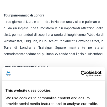
Tour panoramico di Londra
Il tuo giorno di Natale a Londra inizia con una visita in pullman con
guida (in inglese) che ti mostrerà le più importanti attrazioni della
città, permettendoti di scoprire la storia di luoghi come l’Abbazia di
Westminster, il Big Ben, le Houses of Parliament, Downing Street, la
Torre di Londra e Trafalgar Square mentre te ne starai
comodamente seduto nel pullman, evitando così il gelo di Dicembre!
Crociera con pranzo di Natale
Dopo il tuo tour panoramico di Londra, sarai condotto al molo di
Tower (Tower Pier) e salirai a bordo di una Millennium Riverliner per
goderti tre ore e mezzo di crociera con pranzo di Natale. Lasciati
This website uses cookies
accogliere a bordo dal nostro impeccabile staff che ti servirà un
We use cookies to personalise content and ads, to
bicchiere di spumante di benvenuto e si assicurerà che la tua
provide social media features and to analyse our traffic.
giornata proceda nel migliore dei modi, fra cibo eccellente,