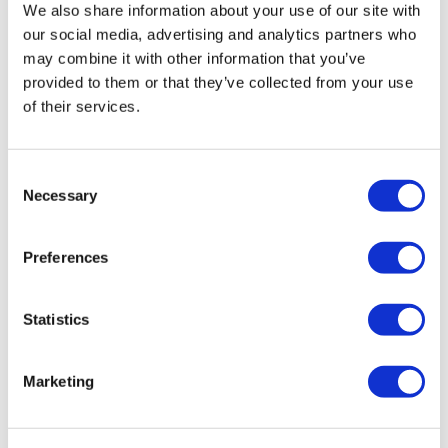
We also share information about your use of our site with
decorazioni natalizie e musica di festa. La nave ritornerà al molo
our social media, advertising and analytics partners who
alle 15.15.
may combine it with other information that you’ve
provided to them or that they’ve collected from your use
Esempio di menu:
of their services.
Antipasto
Consent
Zuppa di zucca, timo e cumino
Necessary
Selection
Primo piatto
Preferences
Tacchino arrosto con salvia e cipolle, involtini di salsicce con bacon
con patate arrosto, pastinaca arrosto con miele, cavoletti di
Bruxelles con castagne, salsa e sughetto di Cranberry
Statistics
Dessert
Marketing
Dessert al cioccolato dello chef
Thé o caffè serviti con mini pasticcini Mince Pies