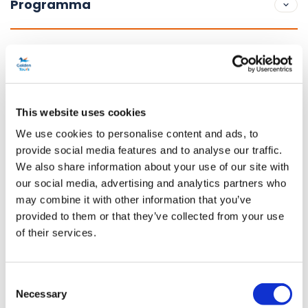
Programma
di partenza ;
Orario del check-in:
7:30
This website uses cookies
Orario di partenza:
8:00
We use cookies to personalise content and ads, to
Punto di partenza:
Fermata dell'autobus n. 1, Bulleid Way,
provide social media features and to analyse our traffic.
We also share information about your use of our site with
Victoria, Londra SW1W 9SR
our social media, advertising and analytics partners who
posizione what3words:
eager.play .forks
may combine it with other information that you’ve
provided to them or that they’ve collected from your use
Indicazioni stradali da Victoria Station a Bulleid Way:
Uscire
of their services.
da Victoria Station dall'ingresso di Buckingham Palace Road,
a destra dei binari del Gatwick Express. Girate a sinistra e
Consent
percorrete Buckingham Palace Road fino a raggiungere il
Necessary
Selection
primo incrocio principale. Quando è possibile farlo in