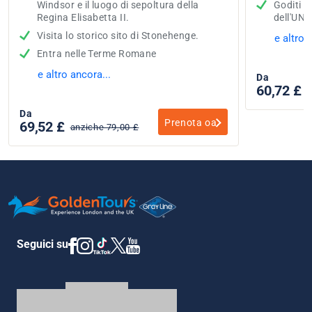
Windsor e il luogo di sepoltura della
Goditi il
Regina Elisabetta II.
dell'UN
Visita lo storico sito di Stonehenge.
e altro 
Entra nelle Terme Romane
e altro ancora...
Da
60,72 £
a
Da
Prenota oa
69,52 £
anziche 79,00 £
Seguici su