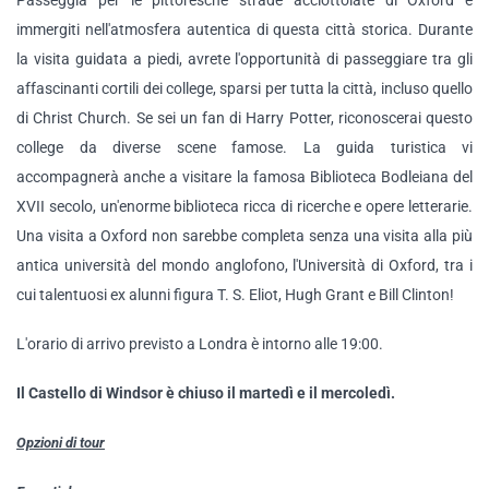
Passeggia per le pittoresche strade acciottolate di Oxford e
immergiti nell'atmosfera autentica di questa città storica. Durante
la visita guidata a piedi, avrete l'opportunità di passeggiare tra gli
affascinanti cortili dei college, sparsi per tutta la città, incluso quello
di Christ Church. Se sei un fan di Harry Potter, riconoscerai questo
college da diverse scene famose. La guida turistica vi
accompagnerà anche a visitare la famosa Biblioteca Bodleiana del
XVII secolo, un'enorme biblioteca ricca di ricerche e opere letterarie.
Una visita a Oxford non sarebbe completa senza una visita alla più
antica università del mondo anglofono, l'Università di Oxford, tra i
cui talentuosi ex alunni figura T. S. Eliot, Hugh Grant e Bill Clinton!
L'orario di arrivo previsto a Londra è intorno alle 19:00.
Il Castello di Windsor è chiuso il martedì e il mercoledì.
Opzioni di tour