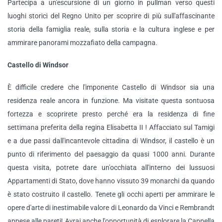
Partecipa a un'escursione di un giorno in pullman verso questi
luoghi storici del Regno Unito per scoprire di più sull'affascinante
storia della famiglia reale, sulla storia e la cultura inglese e per
ammirare panorami mozzafiato della campagna.
Castello di Windsor
È difficile credere che l'imponente Castello di Windsor sia una
residenza reale ancora in funzione. Ma visitate questa sontuosa
fortezza e scoprirete presto perché era la residenza di fine
settimana preferita della regina Elisabetta II ! Affacciato sul Tamigi
e a due passi dall'incantevole cittadina di Windsor, il castello è un
punto di riferimento del paesaggio da quasi 1000 anni. Durante
questa visita, potrete dare un'occhiata all'interno dei lussuosi
Appartamenti di Stato, dove hanno vissuto 39 monarchi da quando
è stato costruito il castello. Tenete gli occhi aperti per ammirare le
opere d'arte di inestimabile valore di Leonardo da Vinci e Rembrandt
appese alle pareti! Avrai anche l'opportunità di esplorare la Cappella