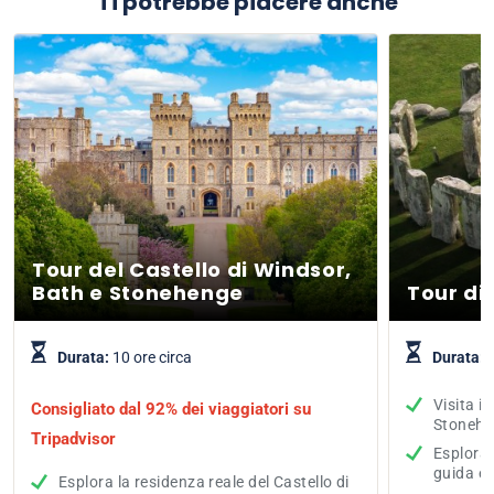
Ti potrebbe piacere anche
Tour del Castello di Windsor,
Bath e Stonehenge
Tour di
Durata:
10 ore circa
Durata:
9
Visita il
Consigliato dal 92% dei viaggiatori su
Stonehen
Tripadvisor
Esplora 
guida es
Esplora la residenza reale del Castello di