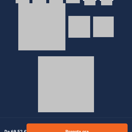
© 2026 Golden Tours | All rights reserved
Da 69,52 £
Prenota ora