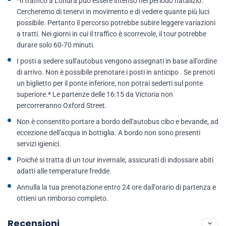
^Il traffico a Londra può essere intenso nel periodo natalizio.
Cercheremo di tenervi in movimento e di vedere quante più luci
possibile. Pertanto il percorso potrebbe subire leggere variazioni
a tratti. Nei giorni in cui il traffico è scorrevole, il tour potrebbe
durare solo 60-70 minuti.
I posti a sedere sull'autobus vengono assegnati in base all'ordine
di arrivo. Non è possibile prenotare i posti in anticipo . Se prenoti
un biglietto per il ponte inferiore, non potrai sederti sul ponte
superiore.* Le partenze delle 16:15 da Victoria non
percorreranno Oxford Street.
Non è consentito portare a bordo dell'autobus cibo e bevande, ad
eccezione dell'acqua in bottiglia. A bordo non sono presenti
servizi igienici.
Poiché si tratta di un tour invernale, assicurati di indossare abiti
adatti alle temperature fredde.
Annulla la tua prenotazione entro 24 ore dall'orario di partenza e
ottieni un rimborso completo.
Recensioni