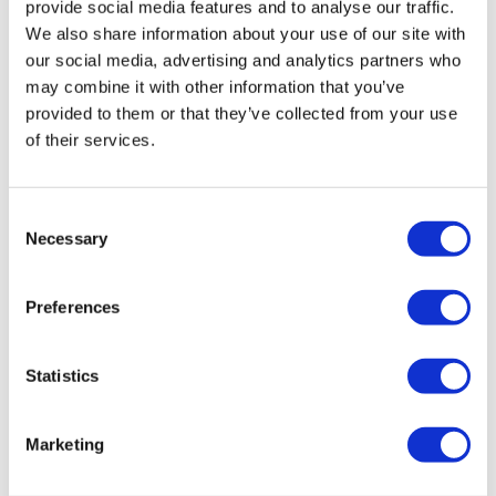
London Eye:
Belvedere Road, fermata dell'autobus turistico,
provide social media features and to analyse our traffic.
Londra SE1 7NA. Di fronte al London Eye (la stazione della
We also share information about your use of our site with
our social media, advertising and analytics partners who
metropolitana più vicina è Waterloo, a 2 minuti a piedi). 17:00,
may combine it with other information that you’ve
17:30, 18:00, 18:30. Partenze alle 19:00, 19:30, 20:00, 20:30 e
provided to them or that they’ve collected from your use
21:00.
of their services.
Victoria:
fermata dell'autobus 1, Bulleid Way, Victoria, Londra
SW1W 9SR (la stazione della metropolitana più vicina è
Consent
Victoria, a 2 minuti a piedi). Partenze alle 16:15, 17:15, 18:15
Necessary
Selection
e 19:15.
Preferences
Green Park:
fuori dalla stazione della metropolitana di Green
Park, Piccadilly, fermata dell'autobus turistico, Londra W1J
9DZ. Partenze alle 18:00, 19:00, 20:00 e 21:00.
Statistics
Tel:
+44 (0)20 7233 7030
Marketing