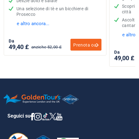
Delizie dolci e salate
Scopri i
Una selezione di tè e un bicchiere di
città
Prosecco
Ascolta 
e altro ancora...
cantant
e altro 
Da
Prenota oa
49,40 £
anziche 52,00 £
Da
49,00 £
Seguici su