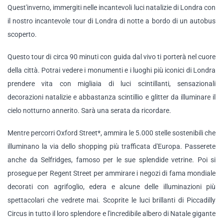
Quest'inverno, immergiti nelle incantevoli luci natalizie di Londra con
il nostro incantevole tour di Londra di notte a bordo di un autobus
scoperto.
Questo tour di circa 90 minuti con guida dal vivo ti porterà nel cuore
della città. Potrai vedere i monumenti e i luoghi più iconici di Londra
prendere vita con migliaia di luci scintillanti, sensazionali
decorazioni natalizie e abbastanza scintillio e glitter da illuminare il
cielo notturno annerito. Sarà una serata da ricordare.
Mentre percorri Oxford Street*, ammira le 5.000 stelle sostenibili che
illuminano la via dello shopping più trafficata d'Europa. Passerete
anche da Selfridges, famoso per le sue splendide vetrine. Poi si
prosegue per Regent Street per ammirare i negozi di fama mondiale
decorati con agrifoglio, edera e alcune delle illuminazioni più
spettacolari che vedrete mai. Scoprite le luci brillanti di Piccadilly
Circus in tutto il loro splendore e l'incredibile albero di Natale gigante