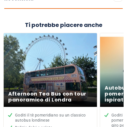
Ti potrebbe piacere anche
Autobus 
Afternoon Tea Bus con tour
pomerid
panoramico di Londra
ispirato
Goditi il tè pomeridiano su un classico
Goditi u
autobus londinese
pomeridi
giro per