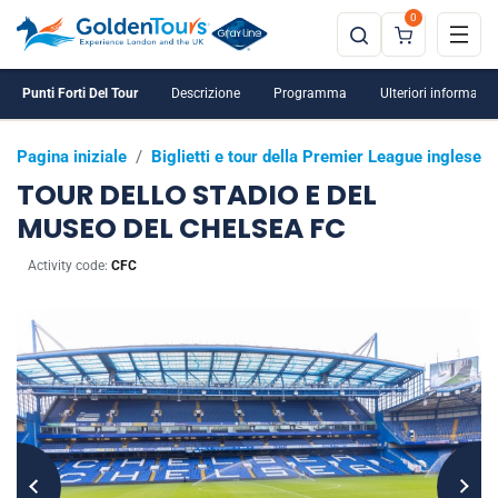
0
Punti Forti Del Tour
Descrizione
Programma
Ulteriori informazio
Pagina iniziale
/
Biglietti e tour della Premier League inglese
TOUR DELLO STADIO E DEL
MUSEO DEL CHELSEA FC
Activity code:
CFC