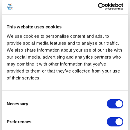
delle squadre più affascinanti del calcio, dai suoi esordi nel 1905
fino ai giorni nostri.
Ogni ospite del tour riceverà la connessione Wi-Fi gratuita, un
This website uses cookies
cordino omaggio del Chelsea FC e un certificato personale come
We use cookies to personalise content and ads, to
ricordo della visita. Il tour dura 60 minuti e comprende tutte le aree
provide social media features and to analyse our traffic.
più popolari, tra cui The Home Dressing Room, The Press Room e il
We also share information about your use of our site with
our social media, advertising and analytics partners who
Tunnel.
may combine it with other information that you’ve
Programma
provided to them or that they’ve collected from your use
of their services.
Informazioni sulla sede:
Stamford Bridge, Fulham Road,
Consent
Londra SW6 1HS
Necessary
Selection
Metropolitana più vicina:
Fulham Broadway
Le visite guidate si svolgono tutti i giorni (tranne nei giorni
Preferences
delle partite ) e il museo è aperto tutti i giorni dalle 9:30.